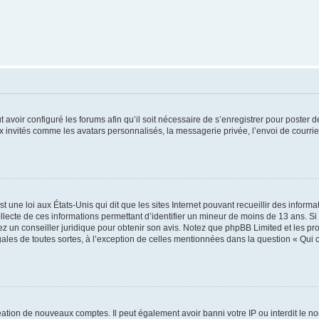
t avoir configuré les forums afin qu’il soit nécessaire de s’enregistrer pour poster
x invités comme les avatars personnalisés, la messagerie privée, l’envoi de courri
t une loi aux États-Unis qui dit que les sites Internet pouvant recueillir des infor
ollecte de ces informations permettant d’identifier un mineur de moins de 13 ans. S
tez un conseiller juridique pour obtenir son avis. Notez que phpBB Limited et les pr
gales de toutes sortes, à l’exception de celles mentionnées dans la question « Qui
réation de nouveaux comptes. Il peut également avoir banni votre IP ou interdit le no