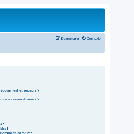
S’enregistrer
Connexion
s et comment les rejoindre ?
s une couleur différente ?
?
s !
bles !
n membre de ce forum !