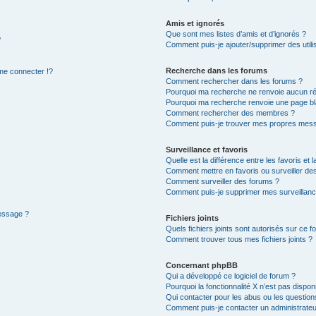
Amis et ignorés
Que sont mes listes d’amis et d’ignorés ?
?
Comment puis-je ajouter/supprimer des utilis
Recherche dans les forums
e connecter !?
Comment rechercher dans les forums ?
Pourquoi ma recherche ne renvoie aucun ré
Pourquoi ma recherche renvoie une page bl
Comment rechercher des membres ?
Comment puis-je trouver mes propres mess
Surveillance et favoris
Quelle est la différence entre les favoris et l
Comment mettre en favoris ou surveiller des
Comment surveiller des forums ?
Comment puis-je supprimer mes surveillanc
message ?
Fichiers joints
Quels fichiers joints sont autorisés sur ce f
Comment trouver tous mes fichiers joints ?
Concernant phpBB
Qui a développé ce logiciel de forum ?
Pourquoi la fonctionnalité X n’est pas dispon
Qui contacter pour les abus ou les questio
Comment puis-je contacter un administrateu