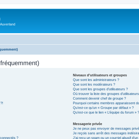
m
 Auverland
réquemment)
s fréquemment)
Niveaux d’utilisateurs et groupes
Que sont les administrateurs ?
Que sont les modérateurs ?
Que sont les groupes d’utilisateurs ?
Où trouver la liste des groupes d’utilisateur
Comment devenir chef de groupe ?
 ?!
Pourquoi certains membres apparaissent dan
Qu’est-ce qu’un « Groupe par défaut » ?
Qu’est-ce que le lien « L’équipe du forum » 
Messagerie privée
Je ne peux pas envoyer de messages privé
Je reçois sans arrêt des messages indésira
 connectés ?
J’ai reçu un spam ou un courriel abusif d’u