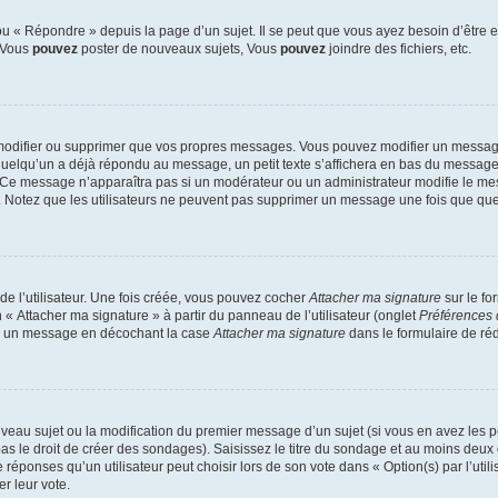
 « Répondre » depuis la page d’un sujet. Il se peut que vous ayez besoin d’être e
: Vous
pouvez
poster de nouveaux sujets, Vous
pouvez
joindre des fichiers, etc.
modifier ou supprimer que vos propres messages. Vous pouvez modifier un message
lqu’un a déjà répondu au message, un petit texte s’affichera en bas du message ind
n. Ce message n’apparaîtra pas si un modérateur ou un administrateur modifie le mes
ive. Notez que les utilisateurs ne peuvent pas supprimer un message une fois que qu
e l’utilisateur. Une fois créée, vous pouvez cocher
Attacher ma signature
sur le fo
 « Attacher ma signature » à partir du panneau de l’utilisateur (onglet
Préférences 
 à un message en décochant la case
Attacher ma signature
dans le formulaire de ré
ouveau sujet ou la modification du premier message d’un sujet (si vous en avez les p
 le droit de créer des sondages). Saisissez le titre du sondage et au moins deux o
onses qu’un utilisateur peut choisir lors de son vote dans « Option(s) par l’utilis
er leur vote.