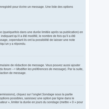
nregistré pour écrire un message. Une liste des options
 (quelquefois dans une durée limitée après sa publication) en
iquant qu’il a été modifié, le nombre de fois qu’il a été
sage, cependant ils ont la possibilité de laisser une note
elqu’un y a répondu.
rmulaire de rédaction de message. Vous pouvez aussi ajouter
du forum --> Modifier les préférences de message
). Par la suite,
daction de message.
ermissions), cliquez sur l’onglet
Sondage
sous la partie
ptions possibles, saisissez une option par ligne dans le
ateur », limiter la durée en jours du sondage (mettre « 0 » pour