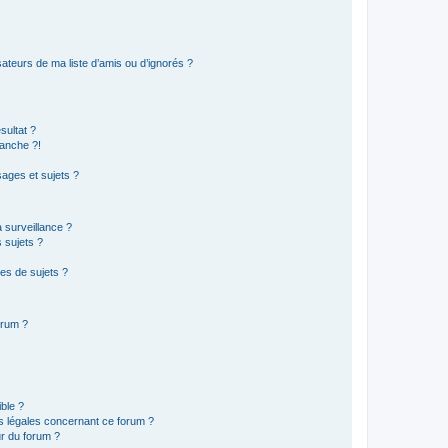
ateurs de ma liste d’amis ou d’ignorés ?
sultat ?
anche ?!
ages et sujets ?
a surveillance ?
 sujets ?
es de sujets ?
orum ?
ible ?
ns légales concernant ce forum ?
r du forum ?