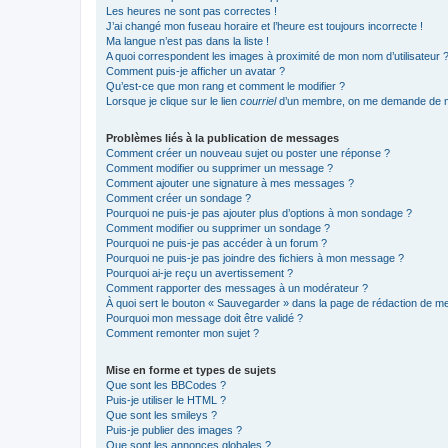
Les heures ne sont pas correctes !
J’ai changé mon fuseau horaire et l’heure est toujours incorrecte !
Ma langue n’est pas dans la liste !
A quoi correspondent les images à proximité de mon nom d’utilisateur 
Comment puis-je afficher un avatar ?
Qu’est-ce que mon rang et comment le modifier ?
Lorsque je clique sur le lien
courriel
d’un membre, on me demande de m
Problèmes liés à la publication de messages
Comment créer un nouveau sujet ou poster une réponse ?
Comment modifier ou supprimer un message ?
Comment ajouter une signature à mes messages ?
Comment créer un sondage ?
Pourquoi ne puis-je pas ajouter plus d’options à mon sondage ?
Comment modifier ou supprimer un sondage ?
Pourquoi ne puis-je pas accéder à un forum ?
Pourquoi ne puis-je pas joindre des fichiers à mon message ?
Pourquoi ai-je reçu un avertissement ?
Comment rapporter des messages à un modérateur ?
À quoi sert le bouton « Sauvegarder » dans la page de rédaction de 
Pourquoi mon message doit être validé ?
Comment remonter mon sujet ?
Mise en forme et types de sujets
Que sont les BBCodes ?
Puis-je utiliser le HTML ?
Que sont les smileys ?
Puis-je publier des images ?
Que sont les annonces globales ?