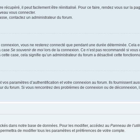
 récupéré, il peut facilement être réinitialisé. Pour ce faire, rendez vous sur la p
uveau vous connecter.
passe, contactez un administrateur du forum.
e connexion, vous ne resterez connecté que pendant une durée déterminée. Cela em
la case
Se souvenir de moi
lors de la connexion. Ce n’est pas recommandé si vous u
s cette case, cela signifie qu’un administrateur du forum a désactivé cette fonctionna
os paramètres d’authentification et votre connexion au forum. Ils fournissent aussi
teur du forum. Si vous rencontrez des problèmes de connexion ou de déconnexion, l
ockés dans notre base de données. Pour les modifier, accédez au
Panneau de l’util
 permettra de modifier tous les paramètres et préférences de votre compte.