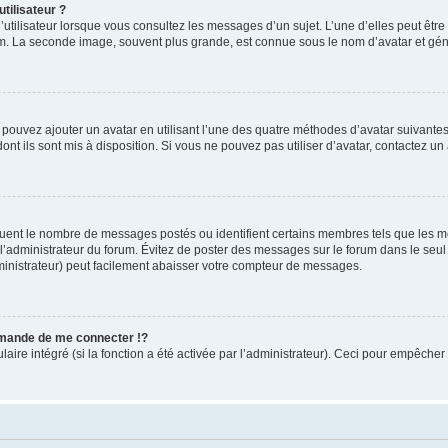
tilisateur ?
utilisateur lorsque vous consultez les messages d’un sujet. L’une d’elles peut êtr
rum. La seconde image, souvent plus grande, est connue sous le nom d’avatar et 
s pouvez ajouter un avatar en utilisant l’une des quatre méthodes d’avatar suivantes 
ont ils sont mis à disposition. Si vous ne pouvez pas utiliser d’avatar, contactez un
iquent le nombre de messages postés ou identifient certains membres tels que les 
ar l’administrateur du forum. Évitez de poster des messages sur le forum dans le seu
ministrateur) peut facilement abaisser votre compteur de messages.
mande de me connecter !?
re intégré (si la fonction a été activée par l’administrateur). Ceci pour empêcher l’u