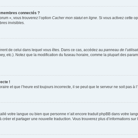
s membres connectés ?
forum », vous trouverez l’option
Cacher mon statut en ligne
. Si vous activez cette o
es invisibles.
ifférent de celui dans lequel vous êtes. Dans ce cas, accédez au
panneau de l’utilisa
ney, etc.). Notez que la modification du fuseau horaire, comme la plupart des para
ecte !
aire et que l’heure est toujours incorrecte, il se peut que le serveur ne soit pas à
installé votre langue ou bien que personne n’ait encore traduit phpBB dans votre l
s à créer et partager une nouvelle traduction. Vous trouverez plus d’informations sur l