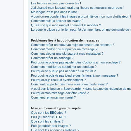
Les heures ne sont pas correctes !
J’ai changé mon fuseau horaire et l’heure est toujours incorrecte !
Ma langue n’est pas dans la liste !
A quoi correspondent les images à proximité de mon nom d’utilisateur 
Comment puis-je afficher un avatar ?
Qu’est-ce que mon rang et comment le modifier ?
Lorsque je clique sur le lien
courriel
d’un membre, on me demande de m
Problèmes liés à la publication de messages
Comment créer un nouveau sujet ou poster une réponse ?
Comment modifier ou supprimer un message ?
Comment ajouter une signature à mes messages ?
Comment créer un sondage ?
Pourquoi ne puis-je pas ajouter plus d’options à mon sondage ?
Comment modifier ou supprimer un sondage ?
Pourquoi ne puis-je pas accéder à un forum ?
Pourquoi ne puis-je pas joindre des fichiers à mon message ?
Pourquoi ai-je reçu un avertissement ?
Comment rapporter des messages à un modérateur ?
À quoi sert le bouton « Sauvegarder » dans la page de rédaction de 
Pourquoi mon message doit être validé ?
Comment remonter mon sujet ?
Mise en forme et types de sujets
Que sont les BBCodes ?
Puis-je utiliser le HTML ?
Que sont les smileys ?
Puis-je publier des images ?
Que sont les annonces globales ?