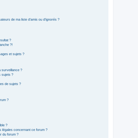
ateurs de ma liste d’amis ou d’ignorés ?
sultat ?
anche ?!
ages et sujets ?
a surveillance ?
 sujets ?
es de sujets ?
orum ?
ible ?
ns légales concernant ce forum ?
r du forum ?