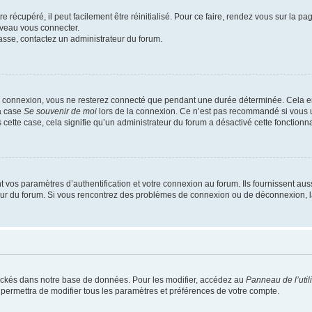
 récupéré, il peut facilement être réinitialisé. Pour ce faire, rendez vous sur la p
uveau vous connecter.
passe, contactez un administrateur du forum.
e connexion, vous ne resterez connecté que pendant une durée déterminée. Cela em
la case
Se souvenir de moi
lors de la connexion. Ce n’est pas recommandé si vous u
s cette case, cela signifie qu’un administrateur du forum a désactivé cette fonctionna
os paramètres d’authentification et votre connexion au forum. Ils fournissent aussi
teur du forum. Si vous rencontrez des problèmes de connexion ou de déconnexion, l
ockés dans notre base de données. Pour les modifier, accédez au
Panneau de l’util
 permettra de modifier tous les paramètres et préférences de votre compte.