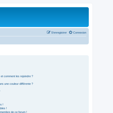
S’enregistrer
Connexion
s et comment les rejoindre ?
s une couleur différente ?
?
s !
bles !
n membre de ce forum !