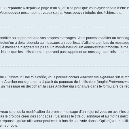
 « Répondre » depuis la page d’un sujet. Il se peut que vous ayez besoin d’être e
: Vous
pouvez
poster de nouveaux sujets, Vous
pouvez
joindre des fichiers, etc.
modifier ou supprimer que vos propres messages. Vous pouvez modifier un message
lqu’un a déjà répondu au message, un petit texte s’affichera en bas du message ind
n. Ce message n’apparaîtra pas si un modérateur ou un administrateur modifie le mes
ive. Notez que les utilisateurs ne peuvent pas supprimer un message une fois que qu
e l’utilisateur. Une fois créée, vous pouvez cocher
Attacher ma signature
sur le fo
 « Attacher ma signature » à partir du panneau de l’utilisateur (onglet
Préférences 
 à un message en décochant la case
Attacher ma signature
dans le formulaire de ré
ouveau sujet ou la modification du premier message d’un sujet (si vous en avez les p
 le droit de créer des sondages). Saisissez le titre du sondage et au moins deux o
onses qu’un utilisateur peut choisir lors de son vote dans « Option(s) par l’utilis
er leur vote.