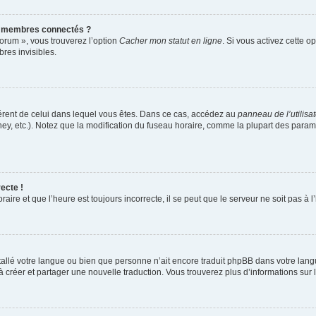
s membres connectés ?
forum », vous trouverez l’option
Cacher mon statut en ligne
. Si vous activez cette o
es invisibles.
ifférent de celui dans lequel vous êtes. Dans ce cas, accédez au
panneau de l’utilisa
ney, etc.). Notez que la modification du fuseau horaire, comme la plupart des para
ecte !
aire et que l’heure est toujours incorrecte, il se peut que le serveur ne soit pas à
installé votre langue ou bien que personne n’ait encore traduit phpBB dans votre l
s à créer et partager une nouvelle traduction. Vous trouverez plus d’informations sur l