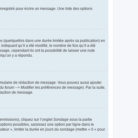
nregistré pour écrire un message. Une liste des options
 (quelquefois dans une durée limitée après sa publication) en
iquant qu’il a été modifié, le nombre de fois qu’il a été
sage, cependant ils ont la possibilité de laisser une note
elqu’un y a répondu.
rmulaire de rédaction de message. Vous pouvez aussi ajouter
du forum --> Modifier les préférences de message
). Par la suite,
daction de message.
ermissions), cliquez sur l’onglet
Sondage
sous la partie
ptions possibles, saisissez une option par ligne dans le
ateur », limiter la durée en jours du sondage (mettre « 0 » pour