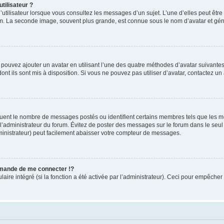
tilisateur ?
utilisateur lorsque vous consultez les messages d’un sujet. L’une d’elles peut êtr
rum. La seconde image, souvent plus grande, est connue sous le nom d’avatar et 
s pouvez ajouter un avatar en utilisant l’une des quatre méthodes d’avatar suivantes 
ont ils sont mis à disposition. Si vous ne pouvez pas utiliser d’avatar, contactez un
iquent le nombre de messages postés ou identifient certains membres tels que les 
ar l’administrateur du forum. Évitez de poster des messages sur le forum dans le seu
ministrateur) peut facilement abaisser votre compteur de messages.
mande de me connecter !?
re intégré (si la fonction a été activée par l’administrateur). Ceci pour empêcher l’u