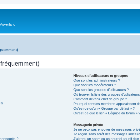
m
 Auverland
réquemment)
s fréquemment)
Niveaux d’utilisateurs et groupes
Que sont les administrateurs ?
Que sont les modérateurs ?
Que sont les groupes d’utilisateurs ?
Où trouver la liste des groupes d’utilisateur
Comment devenir chef de groupe ?
 ?!
Pourquoi certains membres apparaissent dan
Qu’est-ce qu’un « Groupe par défaut » ?
Qu’est-ce que le lien « L’équipe du forum » 
Messagerie privée
Je ne peux pas envoyer de messages privé
Je reçois sans arrêt des messages indésira
 connectés ?
J’ai reçu un spam ou un courriel abusif d’u