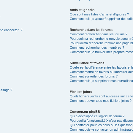
Amis et ignorés
Que sont mes listes d’amis et d’ignorés ?
?
Comment puis-je ajouter/supprimer des utilis
Recherche dans les forums
e connecter !?
Comment rechercher dans les forums ?
Pourquoi ma recherche ne renvoie aucun ré
Pourquoi ma recherche renvoie une page bl
Comment rechercher des membres ?
Comment puis-je trouver mes propres mess
Surveillance et favoris
Quelle est la différence entre les favoris et l
Comment mettre en favoris ou surveiller des
Comment surveiller des forums ?
Comment puis-je supprimer mes surveillanc
message ?
Fichiers joints
Quels fichiers joints sont autorisés sur ce f
Comment trouver tous mes fichiers joints ?
Concernant phpBB
Qui a développé ce logiciel de forum ?
Pourquoi la fonctionnalité X n’est pas dispon
Qui contacter pour les abus ou les questio
Comment puis-je contacter un administrateu