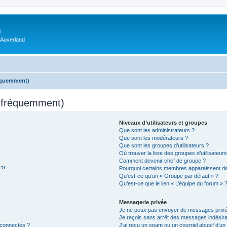
m
 Auverland
réquemment)
s fréquemment)
Niveaux d’utilisateurs et groupes
Que sont les administrateurs ?
Que sont les modérateurs ?
Que sont les groupes d’utilisateurs ?
Où trouver la liste des groupes d’utilisateur
Comment devenir chef de groupe ?
 ?!
Pourquoi certains membres apparaissent dan
Qu’est-ce qu’un « Groupe par défaut » ?
Qu’est-ce que le lien « L’équipe du forum » 
Messagerie privée
Je ne peux pas envoyer de messages privé
Je reçois sans arrêt des messages indésira
 connectés ?
J’ai reçu un spam ou un courriel abusif d’u