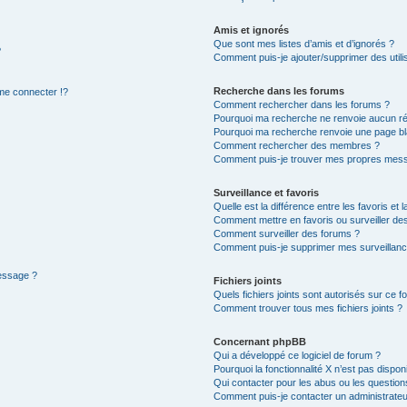
Amis et ignorés
Que sont mes listes d’amis et d’ignorés ?
?
Comment puis-je ajouter/supprimer des utilis
Recherche dans les forums
e connecter !?
Comment rechercher dans les forums ?
Pourquoi ma recherche ne renvoie aucun ré
Pourquoi ma recherche renvoie une page bl
Comment rechercher des membres ?
Comment puis-je trouver mes propres mess
Surveillance et favoris
Quelle est la différence entre les favoris et l
Comment mettre en favoris ou surveiller des
Comment surveiller des forums ?
Comment puis-je supprimer mes surveillanc
message ?
Fichiers joints
Quels fichiers joints sont autorisés sur ce f
Comment trouver tous mes fichiers joints ?
Concernant phpBB
Qui a développé ce logiciel de forum ?
Pourquoi la fonctionnalité X n’est pas dispon
Qui contacter pour les abus ou les questio
Comment puis-je contacter un administrateu