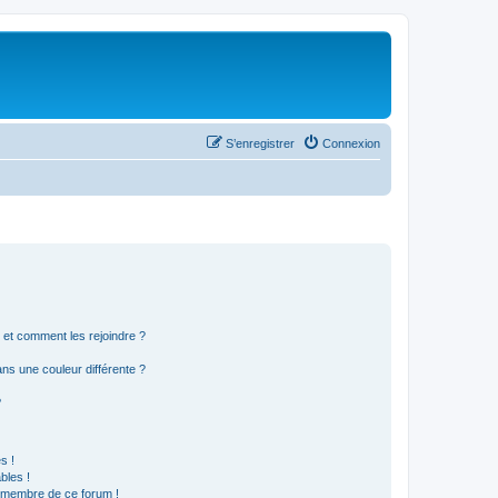
S’enregistrer
Connexion
s et comment les rejoindre ?
s une couleur différente ?
?
s !
bles !
n membre de ce forum !