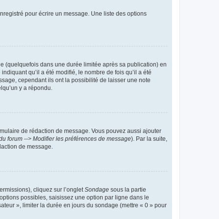
nregistré pour écrire un message. Une liste des options
 (quelquefois dans une durée limitée après sa publication) en
iquant qu’il a été modifié, le nombre de fois qu’il a été
sage, cependant ils ont la possibilité de laisser une note
elqu’un y a répondu.
rmulaire de rédaction de message. Vous pouvez aussi ajouter
du forum --> Modifier les préférences de message
). Par la suite,
daction de message.
ermissions), cliquez sur l’onglet
Sondage
sous la partie
ptions possibles, saisissez une option par ligne dans le
ateur », limiter la durée en jours du sondage (mettre « 0 » pour