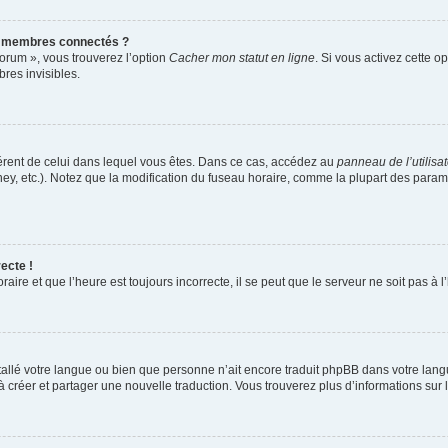
s membres connectés ?
forum », vous trouverez l’option
Cacher mon statut en ligne
. Si vous activez cette o
es invisibles.
ifférent de celui dans lequel vous êtes. Dans ce cas, accédez au
panneau de l’utilisa
ney, etc.). Notez que la modification du fuseau horaire, comme la plupart des para
ecte !
aire et que l’heure est toujours incorrecte, il se peut que le serveur ne soit pas à
installé votre langue ou bien que personne n’ait encore traduit phpBB dans votre l
s à créer et partager une nouvelle traduction. Vous trouverez plus d’informations sur l