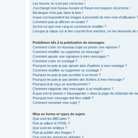
Les heures ne sont pas correctes !
J’ai changé mon fuseau horaire et l’heure est toujours incorrecte !
Ma langue n’est pas dans la liste !
A quoi correspondent les images à proximité de mon nom d’utilisateur 
Comment puis-je afficher un avatar ?
Qu’est-ce que mon rang et comment le modifier ?
Lorsque je clique sur le lien
courriel
d’un membre, on me demande de m
Problèmes liés à la publication de messages
Comment créer un nouveau sujet ou poster une réponse ?
Comment modifier ou supprimer un message ?
Comment ajouter une signature à mes messages ?
Comment créer un sondage ?
Pourquoi ne puis-je pas ajouter plus d’options à mon sondage ?
Comment modifier ou supprimer un sondage ?
Pourquoi ne puis-je pas accéder à un forum ?
Pourquoi ne puis-je pas joindre des fichiers à mon message ?
Pourquoi ai-je reçu un avertissement ?
Comment rapporter des messages à un modérateur ?
À quoi sert le bouton « Sauvegarder » dans la page de rédaction de 
Pourquoi mon message doit être validé ?
Comment remonter mon sujet ?
Mise en forme et types de sujets
Que sont les BBCodes ?
Puis-je utiliser le HTML ?
Que sont les smileys ?
Puis-je publier des images ?
Que sont les annonces globales ?