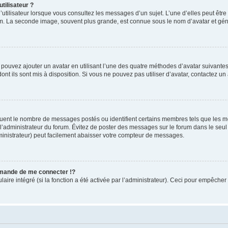
tilisateur ?
utilisateur lorsque vous consultez les messages d’un sujet. L’une d’elles peut êtr
rum. La seconde image, souvent plus grande, est connue sous le nom d’avatar et 
s pouvez ajouter un avatar en utilisant l’une des quatre méthodes d’avatar suivantes 
ont ils sont mis à disposition. Si vous ne pouvez pas utiliser d’avatar, contactez un
iquent le nombre de messages postés ou identifient certains membres tels que les 
ar l’administrateur du forum. Évitez de poster des messages sur le forum dans le seu
ministrateur) peut facilement abaisser votre compteur de messages.
mande de me connecter !?
re intégré (si la fonction a été activée par l’administrateur). Ceci pour empêcher l’u