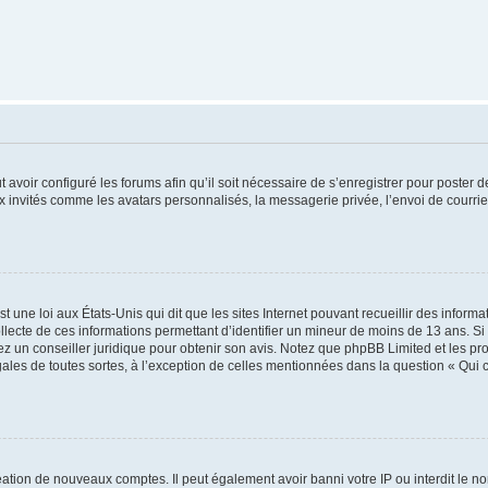
t avoir configuré les forums afin qu’il soit nécessaire de s’enregistrer pour poster
x invités comme les avatars personnalisés, la messagerie privée, l’envoi de courri
t une loi aux États-Unis qui dit que les sites Internet pouvant recueillir des infor
ollecte de ces informations permettant d’identifier un mineur de moins de 13 ans. S
tez un conseiller juridique pour obtenir son avis. Notez que phpBB Limited et les pr
gales de toutes sortes, à l’exception de celles mentionnées dans la question « Qui
réation de nouveaux comptes. Il peut également avoir banni votre IP ou interdit le no