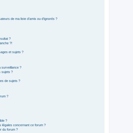
ateurs de ma liste d’amis ou d’ignorés ?
sultat ?
anche ?!
ages et sujets ?
a surveillance ?
 sujets ?
es de sujets ?
orum ?
ible ?
ns légales concernant ce forum ?
r du forum ?