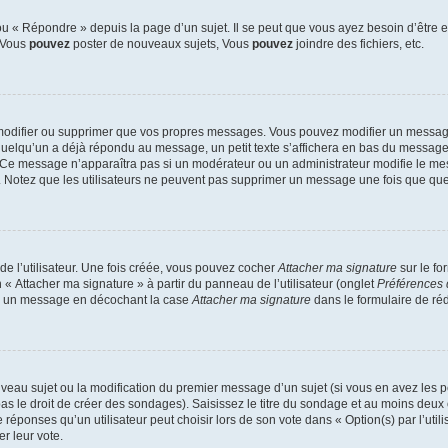
 « Répondre » depuis la page d’un sujet. Il se peut que vous ayez besoin d’être e
: Vous
pouvez
poster de nouveaux sujets, Vous
pouvez
joindre des fichiers, etc.
modifier ou supprimer que vos propres messages. Vous pouvez modifier un message
lqu’un a déjà répondu au message, un petit texte s’affichera en bas du message ind
n. Ce message n’apparaîtra pas si un modérateur ou un administrateur modifie le mes
ive. Notez que les utilisateurs ne peuvent pas supprimer un message une fois que qu
e l’utilisateur. Une fois créée, vous pouvez cocher
Attacher ma signature
sur le fo
 « Attacher ma signature » à partir du panneau de l’utilisateur (onglet
Préférences 
 à un message en décochant la case
Attacher ma signature
dans le formulaire de ré
ouveau sujet ou la modification du premier message d’un sujet (si vous en avez les p
 le droit de créer des sondages). Saisissez le titre du sondage et au moins deux o
onses qu’un utilisateur peut choisir lors de son vote dans « Option(s) par l’utilis
er leur vote.