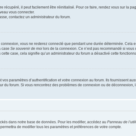
 récupéré, il peut facilement être réinitialisé. Pour ce faire, rendez vous sur la p
uveau vous connecter.
passe, contactez un administrateur du forum.
e connexion, vous ne resterez connecté que pendant une durée déterminée. Cela em
la case
Se souvenir de moi
lors de la connexion. Ce n’est pas recommandé si vous u
s cette case, cela signifie qu’un administrateur du forum a désactivé cette fonctionna
os paramètres d’authentification et votre connexion au forum. Ils fournissent aussi
teur du forum. Si vous rencontrez des problèmes de connexion ou de déconnexion, l
ockés dans notre base de données. Pour les modifier, accédez au
Panneau de l’util
 permettra de modifier tous les paramètres et préférences de votre compte.