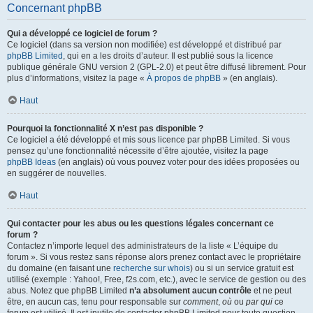
Concernant phpBB
Qui a développé ce logiciel de forum ?
Ce logiciel (dans sa version non modifiée) est développé et distribué par
phpBB Limited
, qui en a les droits d’auteur. Il est publié sous la licence
publique générale GNU version 2 (GPL-2.0) et peut être diffusé librement. Pour
plus d’informations, visitez la page «
À propos de phpBB
» (en anglais).
Haut
Pourquoi la fonctionnalité X n’est pas disponible ?
Ce logiciel a été développé et mis sous licence par phpBB Limited. Si vous
pensez qu’une fonctionnalité nécessite d’être ajoutée, visitez la page
phpBB Ideas
(en anglais) où vous pouvez voter pour des idées proposées ou
en suggérer de nouvelles.
Haut
Qui contacter pour les abus ou les questions légales concernant ce
forum ?
Contactez n’importe lequel des administrateurs de la liste « L’équipe du
forum ». Si vous restez sans réponse alors prenez contact avec le propriétaire
du domaine (en faisant une
recherche sur whois
) ou si un service gratuit est
utilisé (exemple : Yahoo!, Free, f2s.com, etc.), avec le service de gestion ou des
abus. Notez que phpBB Limited
n’a absolument aucun contrôle
et ne peut
être, en aucun cas, tenu pour responsable sur
comment
,
où
ou
par qui
ce