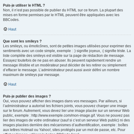
Puis-je utiliser le HTML ?
Non, il n’est pas possible de publier du HTML sur ce forum. La plupart des
mises en forme permises par le HTML peuvent être appliquées avec les
BBCodes.
Haut
Que sont les smileys ?
Les smileys, ou émoticônes, sont de petites images utilisées pour exprimer des
sentiments avec un code simple, exemple : :) signifie joyeux, :( signifie triste. La
liste complète des smileys est visible sur la page de rédaction de message.
Essayez toutefois de ne pas en abuser. Ils peuvent rapidement rendre un
message illisible et un modérateur peut décider de les retirer ou simplement
d’effacer le message. L’administrateur peut aussi avoir défini un nombre
maximum de smileys par message.
Haut
Puis-je publier des images ?
Oui, vous pouvez afficher des images dans vos messages. Par ailleurs, si
l’administrateur a autorisé les fichiers joints, vous pouvez charger une image
sur le forum. Autrement, vous devez lier une image placée sur un serveur Web
public, exemple : http://www.exemple.com/mon-image.gif. Vous ne pouvez pas
lier des images de votre ordinateur (sauf si c’est un serveur Web public) ni des
images placées derrière des mécanismes d’authentification, exemple : boîtes
aux lettres Hotmail ou Yahoo!, sites protégés par un mot de passe, etc. Pour