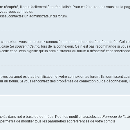
 récupéré, il peut facilement être réinitialisé. Pour ce faire, rendez vous sur la p
uveau vous connecter.
passe, contactez un administrateur du forum.
e connexion, vous ne resterez connecté que pendant une durée déterminée. Cela em
la case
Se souvenir de moi
lors de la connexion. Ce n’est pas recommandé si vous u
s cette case, cela signifie qu’un administrateur du forum a désactivé cette fonctionna
os paramètres d’authentification et votre connexion au forum. Ils fournissent aussi
teur du forum. Si vous rencontrez des problèmes de connexion ou de déconnexion, l
ockés dans notre base de données. Pour les modifier, accédez au
Panneau de l’util
 permettra de modifier tous les paramètres et préférences de votre compte.