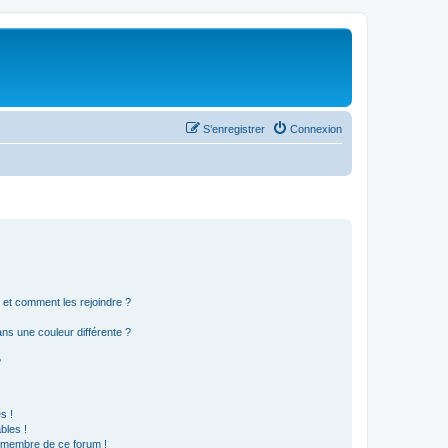
S’enregistrer
Connexion
s et comment les rejoindre ?
s une couleur différente ?
?
s !
bles !
n membre de ce forum !