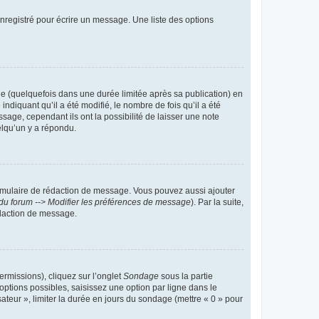
nregistré pour écrire un message. Une liste des options
 (quelquefois dans une durée limitée après sa publication) en
iquant qu’il a été modifié, le nombre de fois qu’il a été
sage, cependant ils ont la possibilité de laisser une note
elqu’un y a répondu.
rmulaire de rédaction de message. Vous pouvez aussi ajouter
du forum --> Modifier les préférences de message
). Par la suite,
daction de message.
ermissions), cliquez sur l’onglet
Sondage
sous la partie
ptions possibles, saisissez une option par ligne dans le
ateur », limiter la durée en jours du sondage (mettre « 0 » pour