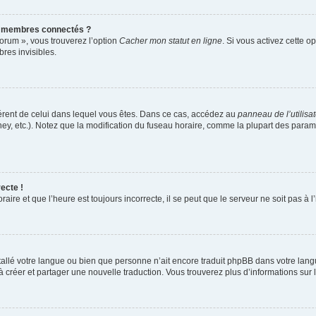
s membres connectés ?
forum », vous trouverez l’option
Cacher mon statut en ligne
. Si vous activez cette o
es invisibles.
ifférent de celui dans lequel vous êtes. Dans ce cas, accédez au
panneau de l’utilisa
ney, etc.). Notez que la modification du fuseau horaire, comme la plupart des para
ecte !
aire et que l’heure est toujours incorrecte, il se peut que le serveur ne soit pas à
installé votre langue ou bien que personne n’ait encore traduit phpBB dans votre l
s à créer et partager une nouvelle traduction. Vous trouverez plus d’informations sur l