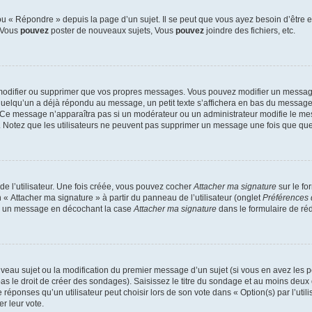
 « Répondre » depuis la page d’un sujet. Il se peut que vous ayez besoin d’être e
: Vous
pouvez
poster de nouveaux sujets, Vous
pouvez
joindre des fichiers, etc.
modifier ou supprimer que vos propres messages. Vous pouvez modifier un message
lqu’un a déjà répondu au message, un petit texte s’affichera en bas du message ind
n. Ce message n’apparaîtra pas si un modérateur ou un administrateur modifie le mes
ive. Notez que les utilisateurs ne peuvent pas supprimer un message une fois que qu
e l’utilisateur. Une fois créée, vous pouvez cocher
Attacher ma signature
sur le fo
 « Attacher ma signature » à partir du panneau de l’utilisateur (onglet
Préférences 
 à un message en décochant la case
Attacher ma signature
dans le formulaire de ré
ouveau sujet ou la modification du premier message d’un sujet (si vous en avez les p
 le droit de créer des sondages). Saisissez le titre du sondage et au moins deux o
onses qu’un utilisateur peut choisir lors de son vote dans « Option(s) par l’utilis
er leur vote.