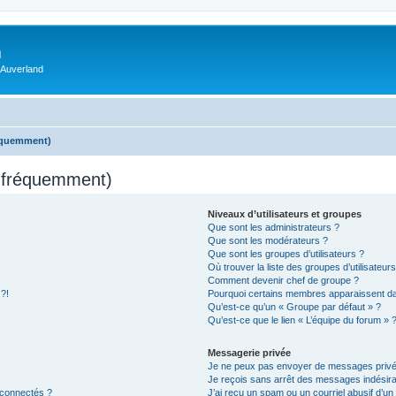
m
 Auverland
réquemment)
s fréquemment)
Niveaux d’utilisateurs et groupes
Que sont les administrateurs ?
Que sont les modérateurs ?
Que sont les groupes d’utilisateurs ?
Où trouver la liste des groupes d’utilisateur
Comment devenir chef de groupe ?
 ?!
Pourquoi certains membres apparaissent dan
Qu’est-ce qu’un « Groupe par défaut » ?
Qu’est-ce que le lien « L’équipe du forum » 
Messagerie privée
Je ne peux pas envoyer de messages privé
Je reçois sans arrêt des messages indésira
 connectés ?
J’ai reçu un spam ou un courriel abusif d’u