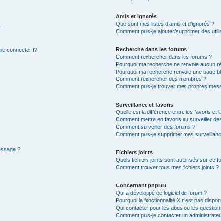
Amis et ignorés
Que sont mes listes d’amis et d’ignorés ?
?
Comment puis-je ajouter/supprimer des utilis
Recherche dans les forums
e connecter !?
Comment rechercher dans les forums ?
Pourquoi ma recherche ne renvoie aucun ré
Pourquoi ma recherche renvoie une page bl
Comment rechercher des membres ?
Comment puis-je trouver mes propres mess
Surveillance et favoris
Quelle est la différence entre les favoris et l
Comment mettre en favoris ou surveiller des
Comment surveiller des forums ?
Comment puis-je supprimer mes surveillanc
message ?
Fichiers joints
Quels fichiers joints sont autorisés sur ce f
Comment trouver tous mes fichiers joints ?
Concernant phpBB
Qui a développé ce logiciel de forum ?
Pourquoi la fonctionnalité X n’est pas dispon
Qui contacter pour les abus ou les questio
Comment puis-je contacter un administrateu