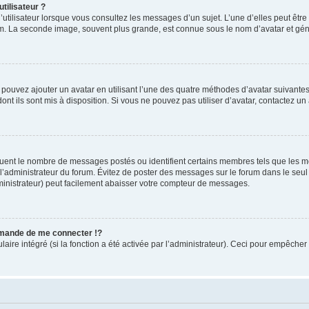
tilisateur ?
utilisateur lorsque vous consultez les messages d’un sujet. L’une d’elles peut êtr
rum. La seconde image, souvent plus grande, est connue sous le nom d’avatar et 
s pouvez ajouter un avatar en utilisant l’une des quatre méthodes d’avatar suivantes 
ont ils sont mis à disposition. Si vous ne pouvez pas utiliser d’avatar, contactez un
iquent le nombre de messages postés ou identifient certains membres tels que les 
ar l’administrateur du forum. Évitez de poster des messages sur le forum dans le seu
ministrateur) peut facilement abaisser votre compteur de messages.
mande de me connecter !?
re intégré (si la fonction a été activée par l’administrateur). Ceci pour empêcher l’u