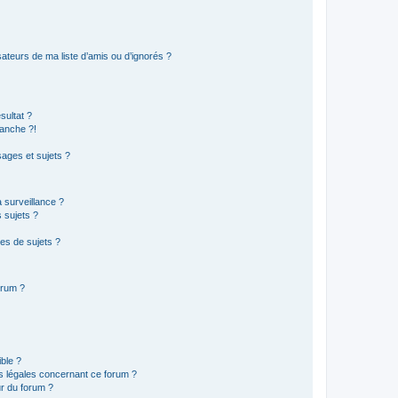
ateurs de ma liste d’amis ou d’ignorés ?
sultat ?
anche ?!
ages et sujets ?
a surveillance ?
 sujets ?
es de sujets ?
orum ?
ible ?
ns légales concernant ce forum ?
r du forum ?