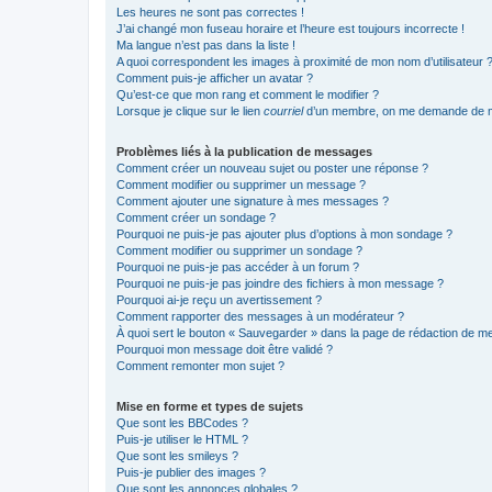
Les heures ne sont pas correctes !
J’ai changé mon fuseau horaire et l’heure est toujours incorrecte !
Ma langue n’est pas dans la liste !
A quoi correspondent les images à proximité de mon nom d’utilisateur 
Comment puis-je afficher un avatar ?
Qu’est-ce que mon rang et comment le modifier ?
Lorsque je clique sur le lien
courriel
d’un membre, on me demande de m
Problèmes liés à la publication de messages
Comment créer un nouveau sujet ou poster une réponse ?
Comment modifier ou supprimer un message ?
Comment ajouter une signature à mes messages ?
Comment créer un sondage ?
Pourquoi ne puis-je pas ajouter plus d’options à mon sondage ?
Comment modifier ou supprimer un sondage ?
Pourquoi ne puis-je pas accéder à un forum ?
Pourquoi ne puis-je pas joindre des fichiers à mon message ?
Pourquoi ai-je reçu un avertissement ?
Comment rapporter des messages à un modérateur ?
À quoi sert le bouton « Sauvegarder » dans la page de rédaction de 
Pourquoi mon message doit être validé ?
Comment remonter mon sujet ?
Mise en forme et types de sujets
Que sont les BBCodes ?
Puis-je utiliser le HTML ?
Que sont les smileys ?
Puis-je publier des images ?
Que sont les annonces globales ?