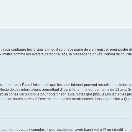
t avoir configuré les forums afin qu’il soit nécessaire de s’enregistrer pour poster
x invités comme les avatars personnalisés, la messagerie privée, l’envoi de courri
t une loi aux États-Unis qui dit que les sites Internet pouvant recueillir des infor
ollecte de ces informations permettant d’identifier un mineur de moins de 13 ans. S
tez un conseiller juridique pour obtenir son avis. Notez que phpBB Limited et les pr
gales de toutes sortes, à l’exception de celles mentionnées dans la question « Qui
réation de nouveaux comptes. Il peut également avoir banni votre IP ou interdit le no