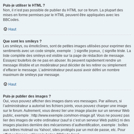
Puis-je utiliser le HTML ?
Non, il n’est pas possible de publier du HTML sur ce forum. La plupart des
mises en forme permises par le HTML peuvent être appliquées avec les
BBCodes.
Haut
Que sont les smileys ?
Les smileys, ou émoticônes, sont de petites images utilisées pour exprimer des
sentiments avec un code simple, exemple : :) signifie joyeux, :( signifie triste. La
liste complète des smileys est visible sur la page de rédaction de message.
Essayez toutefois de ne pas en abuser. Ils peuvent rapidement rendre un
message illisible et un modérateur peut décider de les retirer ou simplement
d’effacer le message. L’administrateur peut aussi avoir défini un nombre
maximum de smileys par message.
Haut
Puis-je publier des images ?
Oui, vous pouvez afficher des images dans vos messages. Par ailleurs, si
l’administrateur a autorisé les fichiers joints, vous pouvez charger une image
sur le forum. Autrement, vous devez lier une image placée sur un serveur Web
public, exemple : http://www.exemple.com/mon-image.gif. Vous ne pouvez pas
lier des images de votre ordinateur (sauf si c’est un serveur Web public) ni des
images placées derrière des mécanismes d’authentification, exemple : boîtes
aux lettres Hotmail ou Yahoo!, sites protégés par un mot de passe, etc. Pour