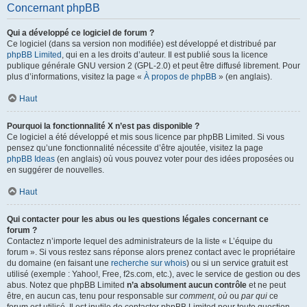
Concernant phpBB
Qui a développé ce logiciel de forum ?
Ce logiciel (dans sa version non modifiée) est développé et distribué par
phpBB Limited
, qui en a les droits d’auteur. Il est publié sous la licence
publique générale GNU version 2 (GPL-2.0) et peut être diffusé librement. Pour
plus d’informations, visitez la page «
À propos de phpBB
» (en anglais).
Haut
Pourquoi la fonctionnalité X n’est pas disponible ?
Ce logiciel a été développé et mis sous licence par phpBB Limited. Si vous
pensez qu’une fonctionnalité nécessite d’être ajoutée, visitez la page
phpBB Ideas
(en anglais) où vous pouvez voter pour des idées proposées ou
en suggérer de nouvelles.
Haut
Qui contacter pour les abus ou les questions légales concernant ce
forum ?
Contactez n’importe lequel des administrateurs de la liste « L’équipe du
forum ». Si vous restez sans réponse alors prenez contact avec le propriétaire
du domaine (en faisant une
recherche sur whois
) ou si un service gratuit est
utilisé (exemple : Yahoo!, Free, f2s.com, etc.), avec le service de gestion ou des
abus. Notez que phpBB Limited
n’a absolument aucun contrôle
et ne peut
être, en aucun cas, tenu pour responsable sur
comment
,
où
ou
par qui
ce