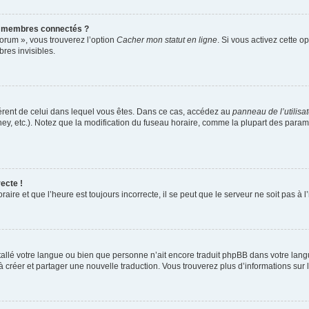
s membres connectés ?
forum », vous trouverez l’option
Cacher mon statut en ligne
. Si vous activez cette o
es invisibles.
ifférent de celui dans lequel vous êtes. Dans ce cas, accédez au
panneau de l’utilisa
ney, etc.). Notez que la modification du fuseau horaire, comme la plupart des para
ecte !
aire et que l’heure est toujours incorrecte, il se peut que le serveur ne soit pas à
installé votre langue ou bien que personne n’ait encore traduit phpBB dans votre l
s à créer et partager une nouvelle traduction. Vous trouverez plus d’informations sur l