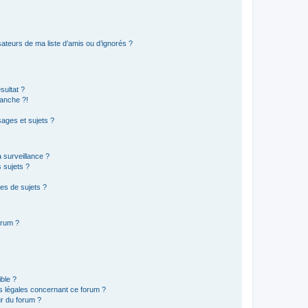
ateurs de ma liste d’amis ou d’ignorés ?
sultat ?
anche ?!
ages et sujets ?
a surveillance ?
 sujets ?
es de sujets ?
orum ?
ible ?
ns légales concernant ce forum ?
r du forum ?