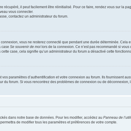
 récupéré, il peut facilement être réinitialisé. Pour ce faire, rendez vous sur la p
uveau vous connecter.
passe, contactez un administrateur du forum.
e connexion, vous ne resterez connecté que pendant une durée déterminée. Cela em
la case
Se souvenir de moi
lors de la connexion. Ce n’est pas recommandé si vous u
s cette case, cela signifie qu’un administrateur du forum a désactivé cette fonctionna
os paramètres d’authentification et votre connexion au forum. Ils fournissent aussi
teur du forum. Si vous rencontrez des problèmes de connexion ou de déconnexion, l
ockés dans notre base de données. Pour les modifier, accédez au
Panneau de l’util
 permettra de modifier tous les paramètres et préférences de votre compte.