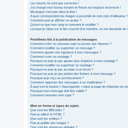
Les heures ne sont pas correctes !
J’ai changé mon fuseau horaire et l’heure est toujours incorrecte !
Ma langue n’est pas dans la liste !
A quoi correspondent les images à proximité de mon nom d’utilisateur 
Comment puis-je afficher un avatar ?
Qu’est-ce que mon rang et comment le modifier ?
Lorsque je clique sur le lien
courriel
d’un membre, on me demande de m
Problèmes liés à la publication de messages
Comment créer un nouveau sujet ou poster une réponse ?
Comment modifier ou supprimer un message ?
Comment ajouter une signature à mes messages ?
Comment créer un sondage ?
Pourquoi ne puis-je pas ajouter plus d’options à mon sondage ?
Comment modifier ou supprimer un sondage ?
Pourquoi ne puis-je pas accéder à un forum ?
Pourquoi ne puis-je pas joindre des fichiers à mon message ?
Pourquoi ai-je reçu un avertissement ?
Comment rapporter des messages à un modérateur ?
À quoi sert le bouton « Sauvegarder » dans la page de rédaction de 
Pourquoi mon message doit être validé ?
Comment remonter mon sujet ?
Mise en forme et types de sujets
Que sont les BBCodes ?
Puis-je utiliser le HTML ?
Que sont les smileys ?
Puis-je publier des images ?
Que sont les annonces globales ?