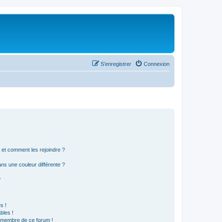
S’enregistrer
Connexion
s et comment les rejoindre ?
s une couleur différente ?
?
s !
bles !
n membre de ce forum !