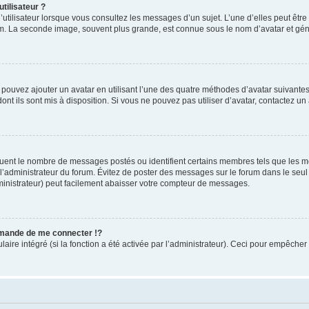
tilisateur ?
utilisateur lorsque vous consultez les messages d’un sujet. L’une d’elles peut êtr
rum. La seconde image, souvent plus grande, est connue sous le nom d’avatar et 
s pouvez ajouter un avatar en utilisant l’une des quatre méthodes d’avatar suivantes 
ont ils sont mis à disposition. Si vous ne pouvez pas utiliser d’avatar, contactez un
iquent le nombre de messages postés ou identifient certains membres tels que les 
ar l’administrateur du forum. Évitez de poster des messages sur le forum dans le seu
ministrateur) peut facilement abaisser votre compteur de messages.
mande de me connecter !?
re intégré (si la fonction a été activée par l’administrateur). Ceci pour empêcher l’u