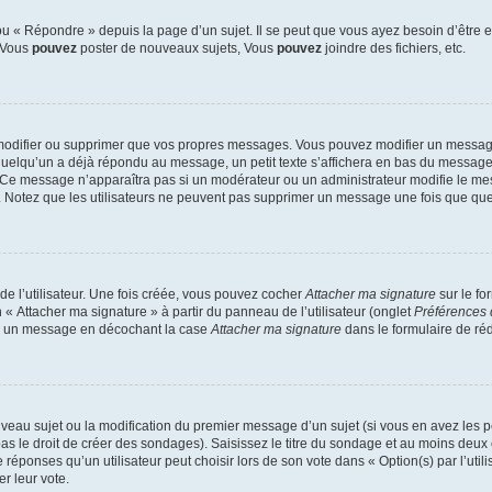
 « Répondre » depuis la page d’un sujet. Il se peut que vous ayez besoin d’être e
: Vous
pouvez
poster de nouveaux sujets, Vous
pouvez
joindre des fichiers, etc.
modifier ou supprimer que vos propres messages. Vous pouvez modifier un message
lqu’un a déjà répondu au message, un petit texte s’affichera en bas du message ind
n. Ce message n’apparaîtra pas si un modérateur ou un administrateur modifie le mes
ive. Notez que les utilisateurs ne peuvent pas supprimer un message une fois que qu
e l’utilisateur. Une fois créée, vous pouvez cocher
Attacher ma signature
sur le fo
 « Attacher ma signature » à partir du panneau de l’utilisateur (onglet
Préférences 
 à un message en décochant la case
Attacher ma signature
dans le formulaire de ré
ouveau sujet ou la modification du premier message d’un sujet (si vous en avez les p
 le droit de créer des sondages). Saisissez le titre du sondage et au moins deux o
onses qu’un utilisateur peut choisir lors de son vote dans « Option(s) par l’utilis
er leur vote.