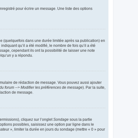
nregistré pour écrire un message. Une liste des options
 (quelquefois dans une durée limitée après sa publication) en
iquant qu’il a été modifié, le nombre de fois qu’il a été
sage, cependant ils ont la possibilité de laisser une note
elqu’un y a répondu.
rmulaire de rédaction de message. Vous pouvez aussi ajouter
du forum --> Modifier les préférences de message
). Par la suite,
daction de message.
ermissions), cliquez sur l’onglet
Sondage
sous la partie
ptions possibles, saisissez une option par ligne dans le
ateur », limiter la durée en jours du sondage (mettre « 0 » pour