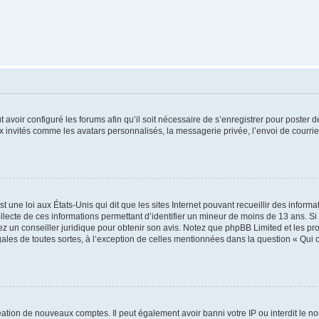
t avoir configuré les forums afin qu’il soit nécessaire de s’enregistrer pour poster
x invités comme les avatars personnalisés, la messagerie privée, l’envoi de courri
t une loi aux États-Unis qui dit que les sites Internet pouvant recueillir des infor
ollecte de ces informations permettant d’identifier un mineur de moins de 13 ans. S
tez un conseiller juridique pour obtenir son avis. Notez que phpBB Limited et les pr
gales de toutes sortes, à l’exception de celles mentionnées dans la question « Qui
réation de nouveaux comptes. Il peut également avoir banni votre IP ou interdit le no