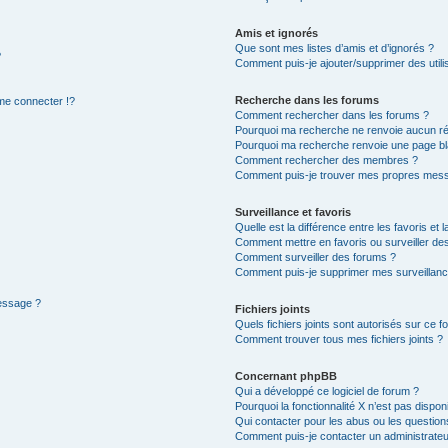
Amis et ignorés
Que sont mes listes d’amis et d’ignorés ?
?
Comment puis-je ajouter/supprimer des utilis
Recherche dans les forums
e connecter !?
Comment rechercher dans les forums ?
Pourquoi ma recherche ne renvoie aucun ré
Pourquoi ma recherche renvoie une page bl
Comment rechercher des membres ?
Comment puis-je trouver mes propres mess
Surveillance et favoris
Quelle est la différence entre les favoris et l
Comment mettre en favoris ou surveiller des
Comment surveiller des forums ?
Comment puis-je supprimer mes surveillanc
message ?
Fichiers joints
Quels fichiers joints sont autorisés sur ce f
Comment trouver tous mes fichiers joints ?
Concernant phpBB
Qui a développé ce logiciel de forum ?
Pourquoi la fonctionnalité X n’est pas dispon
Qui contacter pour les abus ou les questio
Comment puis-je contacter un administrateu