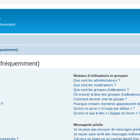
m
 Auverland
réquemment)
s fréquemment)
Niveaux d’utilisateurs et groupes
Que sont les administrateurs ?
Que sont les modérateurs ?
Que sont les groupes d’utilisateurs ?
Où trouver la liste des groupes d’utilisateur
Comment devenir chef de groupe ?
 ?!
Pourquoi certains membres apparaissent dan
Qu’est-ce qu’un « Groupe par défaut » ?
Qu’est-ce que le lien « L’équipe du forum » 
Messagerie privée
Je ne peux pas envoyer de messages privé
Je reçois sans arrêt des messages indésira
 connectés ?
J’ai reçu un spam ou un courriel abusif d’u