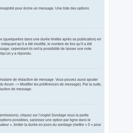
nregistré pour écrire un message. Une liste des options
 (quelquefois dans une durée limitée après sa publication) en
iquant qu’il a été modifié, le nombre de fois qu’il a été
sage, cependant ils ont la possibilité de laisser une note
elqu’un y a répondu.
rmulaire de rédaction de message. Vous pouvez aussi ajouter
du forum --> Modifier les préférences de message
). Par la suite,
daction de message.
ermissions), cliquez sur l’onglet
Sondage
sous la partie
ptions possibles, saisissez une option par ligne dans le
ateur », limiter la durée en jours du sondage (mettre « 0 » pour