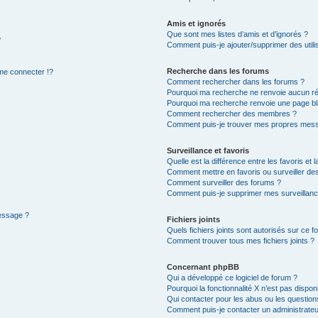
Amis et ignorés
Que sont mes listes d’amis et d’ignorés ?
?
Comment puis-je ajouter/supprimer des utilis
Recherche dans les forums
e connecter !?
Comment rechercher dans les forums ?
Pourquoi ma recherche ne renvoie aucun ré
Pourquoi ma recherche renvoie une page bl
Comment rechercher des membres ?
Comment puis-je trouver mes propres mess
Surveillance et favoris
Quelle est la différence entre les favoris et l
Comment mettre en favoris ou surveiller des
Comment surveiller des forums ?
Comment puis-je supprimer mes surveillanc
message ?
Fichiers joints
Quels fichiers joints sont autorisés sur ce f
Comment trouver tous mes fichiers joints ?
Concernant phpBB
Qui a développé ce logiciel de forum ?
Pourquoi la fonctionnalité X n’est pas dispon
Qui contacter pour les abus ou les questio
Comment puis-je contacter un administrateu