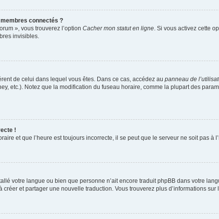
s membres connectés ?
forum », vous trouverez l’option
Cacher mon statut en ligne
. Si vous activez cette o
es invisibles.
ifférent de celui dans lequel vous êtes. Dans ce cas, accédez au
panneau de l’utilisa
ney, etc.). Notez que la modification du fuseau horaire, comme la plupart des para
ecte !
aire et que l’heure est toujours incorrecte, il se peut que le serveur ne soit pas à
installé votre langue ou bien que personne n’ait encore traduit phpBB dans votre l
s à créer et partager une nouvelle traduction. Vous trouverez plus d’informations sur l