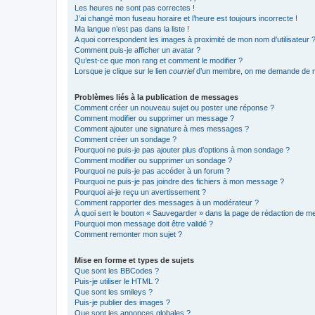
Les heures ne sont pas correctes !
J’ai changé mon fuseau horaire et l’heure est toujours incorrecte !
Ma langue n’est pas dans la liste !
A quoi correspondent les images à proximité de mon nom d’utilisateur 
Comment puis-je afficher un avatar ?
Qu’est-ce que mon rang et comment le modifier ?
Lorsque je clique sur le lien
courriel
d’un membre, on me demande de m
Problèmes liés à la publication de messages
Comment créer un nouveau sujet ou poster une réponse ?
Comment modifier ou supprimer un message ?
Comment ajouter une signature à mes messages ?
Comment créer un sondage ?
Pourquoi ne puis-je pas ajouter plus d’options à mon sondage ?
Comment modifier ou supprimer un sondage ?
Pourquoi ne puis-je pas accéder à un forum ?
Pourquoi ne puis-je pas joindre des fichiers à mon message ?
Pourquoi ai-je reçu un avertissement ?
Comment rapporter des messages à un modérateur ?
À quoi sert le bouton « Sauvegarder » dans la page de rédaction de 
Pourquoi mon message doit être validé ?
Comment remonter mon sujet ?
Mise en forme et types de sujets
Que sont les BBCodes ?
Puis-je utiliser le HTML ?
Que sont les smileys ?
Puis-je publier des images ?
Que sont les annonces globales ?