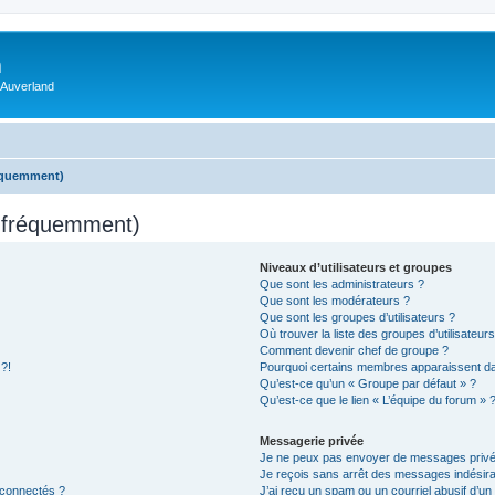
m
 Auverland
réquemment)
s fréquemment)
Niveaux d’utilisateurs et groupes
Que sont les administrateurs ?
Que sont les modérateurs ?
Que sont les groupes d’utilisateurs ?
Où trouver la liste des groupes d’utilisateur
Comment devenir chef de groupe ?
 ?!
Pourquoi certains membres apparaissent dan
Qu’est-ce qu’un « Groupe par défaut » ?
Qu’est-ce que le lien « L’équipe du forum » 
Messagerie privée
Je ne peux pas envoyer de messages privé
Je reçois sans arrêt des messages indésira
 connectés ?
J’ai reçu un spam ou un courriel abusif d’u