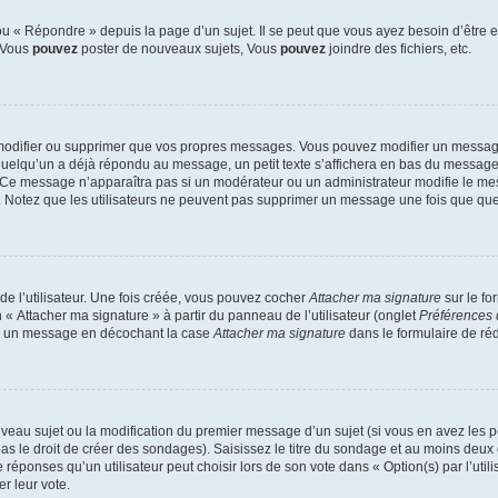
 « Répondre » depuis la page d’un sujet. Il se peut que vous ayez besoin d’être e
: Vous
pouvez
poster de nouveaux sujets, Vous
pouvez
joindre des fichiers, etc.
modifier ou supprimer que vos propres messages. Vous pouvez modifier un message
lqu’un a déjà répondu au message, un petit texte s’affichera en bas du message ind
n. Ce message n’apparaîtra pas si un modérateur ou un administrateur modifie le mes
ive. Notez que les utilisateurs ne peuvent pas supprimer un message une fois que qu
e l’utilisateur. Une fois créée, vous pouvez cocher
Attacher ma signature
sur le fo
 « Attacher ma signature » à partir du panneau de l’utilisateur (onglet
Préférences 
 à un message en décochant la case
Attacher ma signature
dans le formulaire de ré
ouveau sujet ou la modification du premier message d’un sujet (si vous en avez les p
 le droit de créer des sondages). Saisissez le titre du sondage et au moins deux o
onses qu’un utilisateur peut choisir lors de son vote dans « Option(s) par l’utilis
er leur vote.