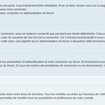
 récupéré, il peut facilement être réinitialisé. Pour ce faire, rendez vous sur la p
uveau vous connecter.
passe, contactez un administrateur du forum.
e connexion, vous ne resterez connecté que pendant une durée déterminée. Cela em
la case
Se souvenir de moi
lors de la connexion. Ce n’est pas recommandé si vous u
s cette case, cela signifie qu’un administrateur du forum a désactivé cette fonctionna
os paramètres d’authentification et votre connexion au forum. Ils fournissent aussi
teur du forum. Si vous rencontrez des problèmes de connexion ou de déconnexion, l
ockés dans notre base de données. Pour les modifier, accédez au
Panneau de l’util
 permettra de modifier tous les paramètres et préférences de votre compte.