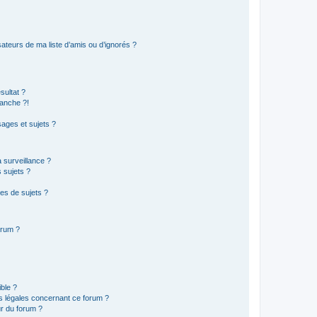
ateurs de ma liste d’amis ou d’ignorés ?
sultat ?
anche ?!
ages et sujets ?
a surveillance ?
 sujets ?
es de sujets ?
orum ?
ible ?
ns légales concernant ce forum ?
r du forum ?