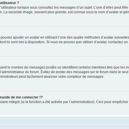
tilisateur ?
utilisateur lorsque vous consultez les messages d’un sujet. L’une d’elles peut êtr
rum. La seconde image, souvent plus grande, est connue sous le nom d’avatar et 
s pouvez ajouter un avatar en utilisant l’une des quatre méthodes d’avatar suivantes 
ont ils sont mis à disposition. Si vous ne pouvez pas utiliser d’avatar, contactez un
iquent le nombre de messages postés ou identifient certains membres tels que les 
ar l’administrateur du forum. Évitez de poster des messages sur le forum dans le seu
ministrateur) peut facilement abaisser votre compteur de messages.
mande de me connecter !?
re intégré (si la fonction a été activée par l’administrateur). Ceci pour empêcher l’u