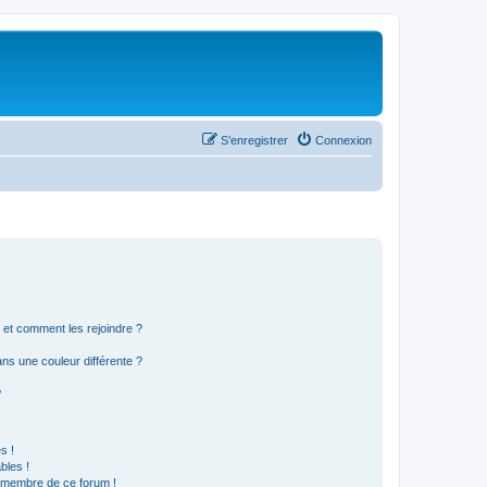
S’enregistrer
Connexion
s et comment les rejoindre ?
s une couleur différente ?
?
s !
bles !
n membre de ce forum !