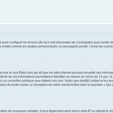
t avoir configuré les forums afin qu’il soit nécessaire de s’enregistrer pour poster
x invités comme les avatars personnalisés, la messagerie privée, l’envoi de courri
t une loi aux États-Unis qui dit que les sites Internet pouvant recueillir des infor
ollecte de ces informations permettant d’identifier un mineur de moins de 13 ans. S
tez un conseiller juridique pour obtenir son avis. Notez que phpBB Limited et les pr
gales de toutes sortes, à l’exception de celles mentionnées dans la question « Qui
réation de nouveaux comptes. Il peut également avoir banni votre IP ou interdit le no