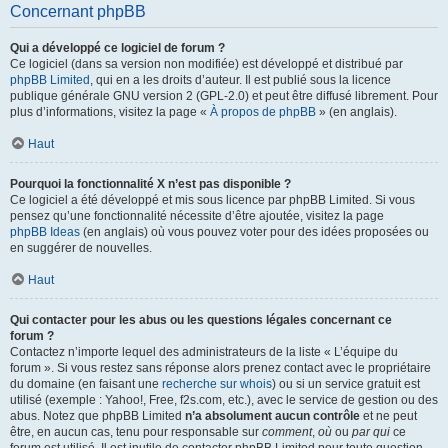
Concernant phpBB
Qui a développé ce logiciel de forum ?
Ce logiciel (dans sa version non modifiée) est développé et distribué par
phpBB Limited
, qui en a les droits d’auteur. Il est publié sous la licence
publique générale GNU version 2 (GPL-2.0) et peut être diffusé librement. Pour
plus d’informations, visitez la page «
À propos de phpBB
» (en anglais).
Haut
Pourquoi la fonctionnalité X n’est pas disponible ?
Ce logiciel a été développé et mis sous licence par phpBB Limited. Si vous
pensez qu’une fonctionnalité nécessite d’être ajoutée, visitez la page
phpBB Ideas
(en anglais) où vous pouvez voter pour des idées proposées ou
en suggérer de nouvelles.
Haut
Qui contacter pour les abus ou les questions légales concernant ce
forum ?
Contactez n’importe lequel des administrateurs de la liste « L’équipe du
forum ». Si vous restez sans réponse alors prenez contact avec le propriétaire
du domaine (en faisant une
recherche sur whois
) ou si un service gratuit est
utilisé (exemple : Yahoo!, Free, f2s.com, etc.), avec le service de gestion ou des
abus. Notez que phpBB Limited
n’a absolument aucun contrôle
et ne peut
être, en aucun cas, tenu pour responsable sur
comment
,
où
ou
par qui
ce