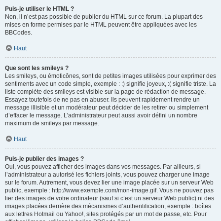
Puis-je utiliser le HTML ?
Non, il n’est pas possible de publier du HTML sur ce forum. La plupart des
mises en forme permises par le HTML peuvent être appliquées avec les
BBCodes.
Haut
Que sont les smileys ?
Les smileys, ou émoticônes, sont de petites images utilisées pour exprimer des
sentiments avec un code simple, exemple : :) signifie joyeux, :( signifie triste. La
liste complète des smileys est visible sur la page de rédaction de message.
Essayez toutefois de ne pas en abuser. Ils peuvent rapidement rendre un
message illisible et un modérateur peut décider de les retirer ou simplement
d’effacer le message. L’administrateur peut aussi avoir défini un nombre
maximum de smileys par message.
Haut
Puis-je publier des images ?
Oui, vous pouvez afficher des images dans vos messages. Par ailleurs, si
l’administrateur a autorisé les fichiers joints, vous pouvez charger une image
sur le forum. Autrement, vous devez lier une image placée sur un serveur Web
public, exemple : http://www.exemple.com/mon-image.gif. Vous ne pouvez pas
lier des images de votre ordinateur (sauf si c’est un serveur Web public) ni des
images placées derrière des mécanismes d’authentification, exemple : boîtes
aux lettres Hotmail ou Yahoo!, sites protégés par un mot de passe, etc. Pour