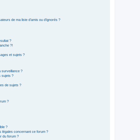
ateurs de ma liste d’amis ou d’ignorés ?
sultat ?
anche ?!
ages et sujets ?
a surveillance ?
 sujets ?
es de sujets ?
orum ?
ible ?
ns légales concernant ce forum ?
r du forum ?