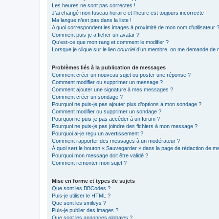
Les heures ne sont pas correctes !
J’ai changé mon fuseau horaire et l’heure est toujours incorrecte !
Ma langue n’est pas dans la liste !
A quoi correspondent les images à proximité de mon nom d’utilisateur 
Comment puis-je afficher un avatar ?
Qu’est-ce que mon rang et comment le modifier ?
Lorsque je clique sur le lien
courriel
d’un membre, on me demande de m
Problèmes liés à la publication de messages
Comment créer un nouveau sujet ou poster une réponse ?
Comment modifier ou supprimer un message ?
Comment ajouter une signature à mes messages ?
Comment créer un sondage ?
Pourquoi ne puis-je pas ajouter plus d’options à mon sondage ?
Comment modifier ou supprimer un sondage ?
Pourquoi ne puis-je pas accéder à un forum ?
Pourquoi ne puis-je pas joindre des fichiers à mon message ?
Pourquoi ai-je reçu un avertissement ?
Comment rapporter des messages à un modérateur ?
À quoi sert le bouton « Sauvegarder » dans la page de rédaction de 
Pourquoi mon message doit être validé ?
Comment remonter mon sujet ?
Mise en forme et types de sujets
Que sont les BBCodes ?
Puis-je utiliser le HTML ?
Que sont les smileys ?
Puis-je publier des images ?
Que sont les annonces globales ?