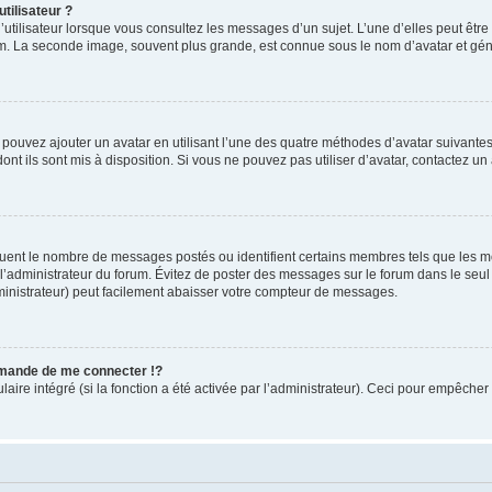
tilisateur ?
utilisateur lorsque vous consultez les messages d’un sujet. L’une d’elles peut êtr
rum. La seconde image, souvent plus grande, est connue sous le nom d’avatar et 
s pouvez ajouter un avatar en utilisant l’une des quatre méthodes d’avatar suivantes 
ont ils sont mis à disposition. Si vous ne pouvez pas utiliser d’avatar, contactez un
iquent le nombre de messages postés ou identifient certains membres tels que les 
ar l’administrateur du forum. Évitez de poster des messages sur le forum dans le seu
ministrateur) peut facilement abaisser votre compteur de messages.
mande de me connecter !?
re intégré (si la fonction a été activée par l’administrateur). Ceci pour empêcher l’u