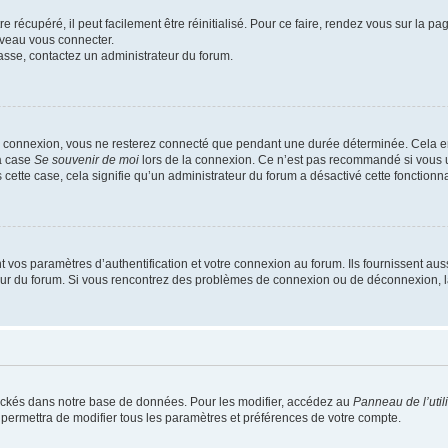
 récupéré, il peut facilement être réinitialisé. Pour ce faire, rendez vous sur la p
uveau vous connecter.
passe, contactez un administrateur du forum.
e connexion, vous ne resterez connecté que pendant une durée déterminée. Cela em
la case
Se souvenir de moi
lors de la connexion. Ce n’est pas recommandé si vous u
s cette case, cela signifie qu’un administrateur du forum a désactivé cette fonctionna
os paramètres d’authentification et votre connexion au forum. Ils fournissent aussi
teur du forum. Si vous rencontrez des problèmes de connexion ou de déconnexion, l
ockés dans notre base de données. Pour les modifier, accédez au
Panneau de l’util
 permettra de modifier tous les paramètres et préférences de votre compte.