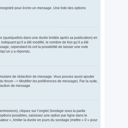
nregistré pour écrire un message. Une liste des options
 (quelquefois dans une durée limitée après sa publication) en
iquant qu’il a été modifié, le nombre de fois qu’il a été
sage, cependant ils ont la possibilité de laisser une note
elqu’un y a répondu.
rmulaire de rédaction de message. Vous pouvez aussi ajouter
du forum --> Modifier les préférences de message
). Par la suite,
daction de message.
ermissions), cliquez sur l’onglet
Sondage
sous la partie
ptions possibles, saisissez une option par ligne dans le
ateur », limiter la durée en jours du sondage (mettre « 0 » pour