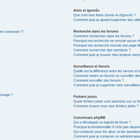
Amis et ignorés
Que sont mes listes d’amis et d’ignorés ?
?
Comment puis-je ajouter/supprimer des utilis
Recherche dans les forums
e connecter !?
Comment rechercher dans les forums ?
Pourquoi ma recherche ne renvoie aucun ré
Pourquoi ma recherche renvoie une page bl
Comment rechercher des membres ?
Comment puis-je trouver mes propres mess
Surveillance et favoris
Quelle est la différence entre les favoris et l
Comment mettre en favoris ou surveiller des
Comment surveiller des forums ?
Comment puis-je supprimer mes surveillanc
message ?
Fichiers joints
Quels fichiers joints sont autorisés sur ce f
Comment trouver tous mes fichiers joints ?
Concernant phpBB
Qui a développé ce logiciel de forum ?
Pourquoi la fonctionnalité X n’est pas dispon
Qui contacter pour les abus ou les questio
Comment puis-je contacter un administrateu