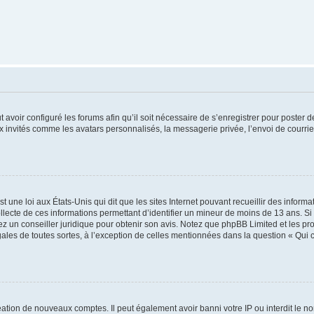
t avoir configuré les forums afin qu’il soit nécessaire de s’enregistrer pour poster
x invités comme les avatars personnalisés, la messagerie privée, l’envoi de courri
t une loi aux États-Unis qui dit que les sites Internet pouvant recueillir des infor
ollecte de ces informations permettant d’identifier un mineur de moins de 13 ans. S
tez un conseiller juridique pour obtenir son avis. Notez que phpBB Limited et les pr
gales de toutes sortes, à l’exception de celles mentionnées dans la question « Qui
réation de nouveaux comptes. Il peut également avoir banni votre IP ou interdit le no