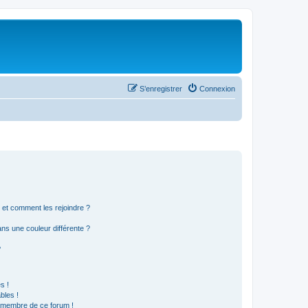
S’enregistrer
Connexion
s et comment les rejoindre ?
s une couleur différente ?
?
s !
bles !
n membre de ce forum !