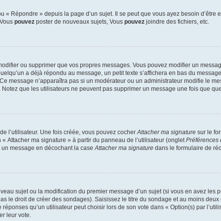
 « Répondre » depuis la page d’un sujet. Il se peut que vous ayez besoin d’être e
: Vous
pouvez
poster de nouveaux sujets, Vous
pouvez
joindre des fichiers, etc.
modifier ou supprimer que vos propres messages. Vous pouvez modifier un message
lqu’un a déjà répondu au message, un petit texte s’affichera en bas du message ind
n. Ce message n’apparaîtra pas si un modérateur ou un administrateur modifie le mes
ive. Notez que les utilisateurs ne peuvent pas supprimer un message une fois que qu
e l’utilisateur. Une fois créée, vous pouvez cocher
Attacher ma signature
sur le fo
 « Attacher ma signature » à partir du panneau de l’utilisateur (onglet
Préférences 
 à un message en décochant la case
Attacher ma signature
dans le formulaire de ré
ouveau sujet ou la modification du premier message d’un sujet (si vous en avez les p
 le droit de créer des sondages). Saisissez le titre du sondage et au moins deux o
onses qu’un utilisateur peut choisir lors de son vote dans « Option(s) par l’utilis
er leur vote.