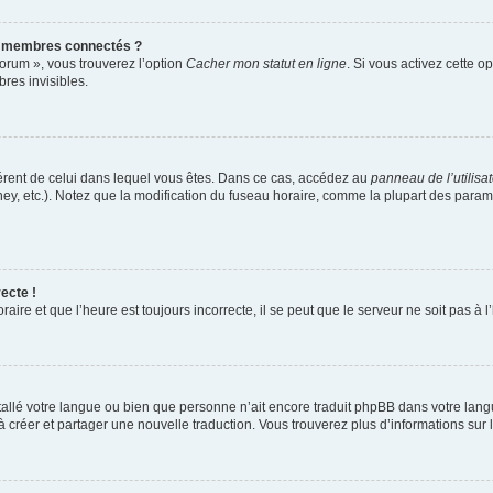
s membres connectés ?
forum », vous trouverez l’option
Cacher mon statut en ligne
. Si vous activez cette o
es invisibles.
ifférent de celui dans lequel vous êtes. Dans ce cas, accédez au
panneau de l’utilisa
ney, etc.). Notez que la modification du fuseau horaire, comme la plupart des para
ecte !
aire et que l’heure est toujours incorrecte, il se peut que le serveur ne soit pas à
installé votre langue ou bien que personne n’ait encore traduit phpBB dans votre l
s à créer et partager une nouvelle traduction. Vous trouverez plus d’informations sur l