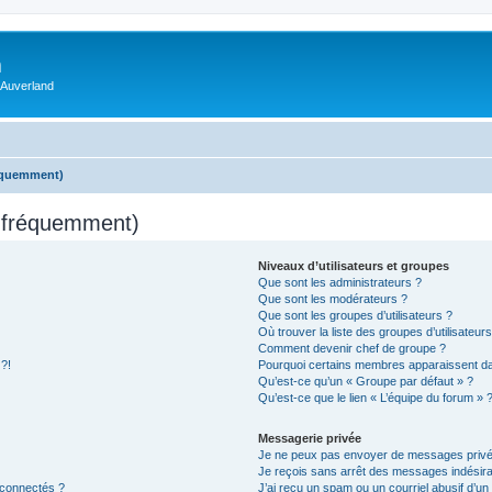
m
 Auverland
réquemment)
s fréquemment)
Niveaux d’utilisateurs et groupes
Que sont les administrateurs ?
Que sont les modérateurs ?
Que sont les groupes d’utilisateurs ?
Où trouver la liste des groupes d’utilisateur
Comment devenir chef de groupe ?
 ?!
Pourquoi certains membres apparaissent dan
Qu’est-ce qu’un « Groupe par défaut » ?
Qu’est-ce que le lien « L’équipe du forum » 
Messagerie privée
Je ne peux pas envoyer de messages privé
Je reçois sans arrêt des messages indésira
 connectés ?
J’ai reçu un spam ou un courriel abusif d’u