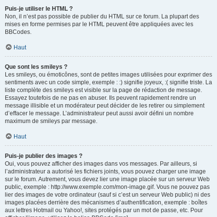
Puis-je utiliser le HTML ?
Non, il n’est pas possible de publier du HTML sur ce forum. La plupart des
mises en forme permises par le HTML peuvent être appliquées avec les
BBCodes.
Haut
Que sont les smileys ?
Les smileys, ou émoticônes, sont de petites images utilisées pour exprimer des
sentiments avec un code simple, exemple : :) signifie joyeux, :( signifie triste. La
liste complète des smileys est visible sur la page de rédaction de message.
Essayez toutefois de ne pas en abuser. Ils peuvent rapidement rendre un
message illisible et un modérateur peut décider de les retirer ou simplement
d’effacer le message. L’administrateur peut aussi avoir défini un nombre
maximum de smileys par message.
Haut
Puis-je publier des images ?
Oui, vous pouvez afficher des images dans vos messages. Par ailleurs, si
l’administrateur a autorisé les fichiers joints, vous pouvez charger une image
sur le forum. Autrement, vous devez lier une image placée sur un serveur Web
public, exemple : http://www.exemple.com/mon-image.gif. Vous ne pouvez pas
lier des images de votre ordinateur (sauf si c’est un serveur Web public) ni des
images placées derrière des mécanismes d’authentification, exemple : boîtes
aux lettres Hotmail ou Yahoo!, sites protégés par un mot de passe, etc. Pour