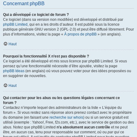
Concernant phpBB
Qui a développé ce logiciel de forum ?
Ce logiciel (dans sa version non modifiée) est développé et distribué par
phpBB Limited
, qui en a les droits d’auteur. Il est publié sous la licence
publique générale GNU version 2 (GPL-2.0) et peut être diffusé librement. Pour
plus d’informations, visitez la page «
À propos de phpBB
» (en anglais).
Haut
Pourquoi la fonctionnalité X n’est pas disponible ?
Ce logiciel a été développé et mis sous licence par phpBB Limited. Si vous
pensez qu’une fonctionnalité nécessite d’être ajoutée, visitez la page
phpBB Ideas
(en anglais) où vous pouvez voter pour des idées proposées ou
en suggérer de nouvelles.
Haut
Qui contacter pour les abus ou les questions légales concernant ce
forum ?
Contactez n’importe lequel des administrateurs de la liste « L’équipe du
forum ». Si vous restez sans réponse alors prenez contact avec le propriétaire
du domaine (en faisant une
recherche sur whois
) ou si un service gratuit est
utilisé (exemple : Yahoo!, Free, f2s.com, etc.), avec le service de gestion ou des
abus. Notez que phpBB Limited
n’a absolument aucun contrôle
et ne peut
être, en aucun cas, tenu pour responsable sur
comment
,
où
ou
par qui
ce