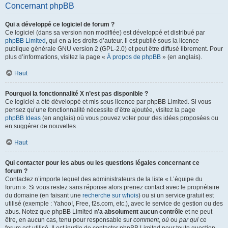
Concernant phpBB
Qui a développé ce logiciel de forum ?
Ce logiciel (dans sa version non modifiée) est développé et distribué par
phpBB Limited
, qui en a les droits d’auteur. Il est publié sous la licence
publique générale GNU version 2 (GPL-2.0) et peut être diffusé librement. Pour
plus d’informations, visitez la page «
À propos de phpBB
» (en anglais).
Haut
Pourquoi la fonctionnalité X n’est pas disponible ?
Ce logiciel a été développé et mis sous licence par phpBB Limited. Si vous
pensez qu’une fonctionnalité nécessite d’être ajoutée, visitez la page
phpBB Ideas
(en anglais) où vous pouvez voter pour des idées proposées ou
en suggérer de nouvelles.
Haut
Qui contacter pour les abus ou les questions légales concernant ce
forum ?
Contactez n’importe lequel des administrateurs de la liste « L’équipe du
forum ». Si vous restez sans réponse alors prenez contact avec le propriétaire
du domaine (en faisant une
recherche sur whois
) ou si un service gratuit est
utilisé (exemple : Yahoo!, Free, f2s.com, etc.), avec le service de gestion ou des
abus. Notez que phpBB Limited
n’a absolument aucun contrôle
et ne peut
être, en aucun cas, tenu pour responsable sur
comment
,
où
ou
par qui
ce