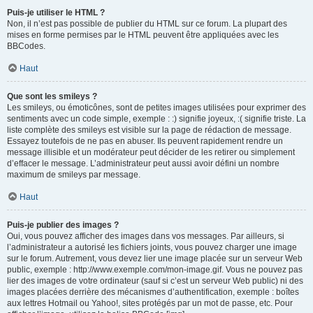
Puis-je utiliser le HTML ?
Non, il n’est pas possible de publier du HTML sur ce forum. La plupart des
mises en forme permises par le HTML peuvent être appliquées avec les
BBCodes.
Haut
Que sont les smileys ?
Les smileys, ou émoticônes, sont de petites images utilisées pour exprimer des
sentiments avec un code simple, exemple : :) signifie joyeux, :( signifie triste. La
liste complète des smileys est visible sur la page de rédaction de message.
Essayez toutefois de ne pas en abuser. Ils peuvent rapidement rendre un
message illisible et un modérateur peut décider de les retirer ou simplement
d’effacer le message. L’administrateur peut aussi avoir défini un nombre
maximum de smileys par message.
Haut
Puis-je publier des images ?
Oui, vous pouvez afficher des images dans vos messages. Par ailleurs, si
l’administrateur a autorisé les fichiers joints, vous pouvez charger une image
sur le forum. Autrement, vous devez lier une image placée sur un serveur Web
public, exemple : http://www.exemple.com/mon-image.gif. Vous ne pouvez pas
lier des images de votre ordinateur (sauf si c’est un serveur Web public) ni des
images placées derrière des mécanismes d’authentification, exemple : boîtes
aux lettres Hotmail ou Yahoo!, sites protégés par un mot de passe, etc. Pour