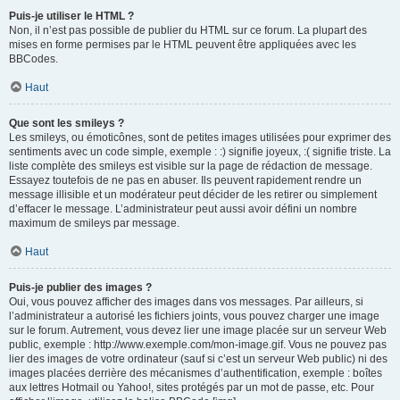
Puis-je utiliser le HTML ?
Non, il n’est pas possible de publier du HTML sur ce forum. La plupart des
mises en forme permises par le HTML peuvent être appliquées avec les
BBCodes.
Haut
Que sont les smileys ?
Les smileys, ou émoticônes, sont de petites images utilisées pour exprimer des
sentiments avec un code simple, exemple : :) signifie joyeux, :( signifie triste. La
liste complète des smileys est visible sur la page de rédaction de message.
Essayez toutefois de ne pas en abuser. Ils peuvent rapidement rendre un
message illisible et un modérateur peut décider de les retirer ou simplement
d’effacer le message. L’administrateur peut aussi avoir défini un nombre
maximum de smileys par message.
Haut
Puis-je publier des images ?
Oui, vous pouvez afficher des images dans vos messages. Par ailleurs, si
l’administrateur a autorisé les fichiers joints, vous pouvez charger une image
sur le forum. Autrement, vous devez lier une image placée sur un serveur Web
public, exemple : http://www.exemple.com/mon-image.gif. Vous ne pouvez pas
lier des images de votre ordinateur (sauf si c’est un serveur Web public) ni des
images placées derrière des mécanismes d’authentification, exemple : boîtes
aux lettres Hotmail ou Yahoo!, sites protégés par un mot de passe, etc. Pour