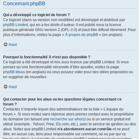
Concernant phpBB
Qui a développé ce logiciel de forum ?
Ce logiciel (dans sa version non modifiée) est développé et distribué par
phpBB Limited
, qui en a les droits d’auteur. Il est publié sous la licence
publique générale GNU version 2 (GPL-2.0) et peut être diffusé librement. Pour
plus d’informations, visitez la page «
À propos de phpBB
» (en anglais).
Haut
Pourquoi la fonctionnalité X n’est pas disponible ?
Ce logiciel a été développé et mis sous licence par phpBB Limited. Si vous
pensez qu’une fonctionnalité nécessite d’être ajoutée, visitez la page
phpBB Ideas
(en anglais) où vous pouvez voter pour des idées proposées ou
en suggérer de nouvelles.
Haut
Qui contacter pour les abus ou les questions légales concernant ce
forum ?
Contactez n’importe lequel des administrateurs de la liste « L’équipe du
forum ». Si vous restez sans réponse alors prenez contact avec le propriétaire
du domaine (en faisant une
recherche sur whois
) ou si un service gratuit est
utilisé (exemple : Yahoo!, Free, f2s.com, etc.), avec le service de gestion ou des
abus. Notez que phpBB Limited
n’a absolument aucun contrôle
et ne peut
être, en aucun cas, tenu pour responsable sur
comment
,
où
ou
par qui
ce