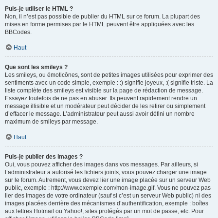
Puis-je utiliser le HTML ?
Non, il n’est pas possible de publier du HTML sur ce forum. La plupart des
mises en forme permises par le HTML peuvent être appliquées avec les
BBCodes.
Haut
Que sont les smileys ?
Les smileys, ou émoticônes, sont de petites images utilisées pour exprimer des
sentiments avec un code simple, exemple : :) signifie joyeux, :( signifie triste. La
liste complète des smileys est visible sur la page de rédaction de message.
Essayez toutefois de ne pas en abuser. Ils peuvent rapidement rendre un
message illisible et un modérateur peut décider de les retirer ou simplement
d’effacer le message. L’administrateur peut aussi avoir défini un nombre
maximum de smileys par message.
Haut
Puis-je publier des images ?
Oui, vous pouvez afficher des images dans vos messages. Par ailleurs, si
l’administrateur a autorisé les fichiers joints, vous pouvez charger une image
sur le forum. Autrement, vous devez lier une image placée sur un serveur Web
public, exemple : http://www.exemple.com/mon-image.gif. Vous ne pouvez pas
lier des images de votre ordinateur (sauf si c’est un serveur Web public) ni des
images placées derrière des mécanismes d’authentification, exemple : boîtes
aux lettres Hotmail ou Yahoo!, sites protégés par un mot de passe, etc. Pour