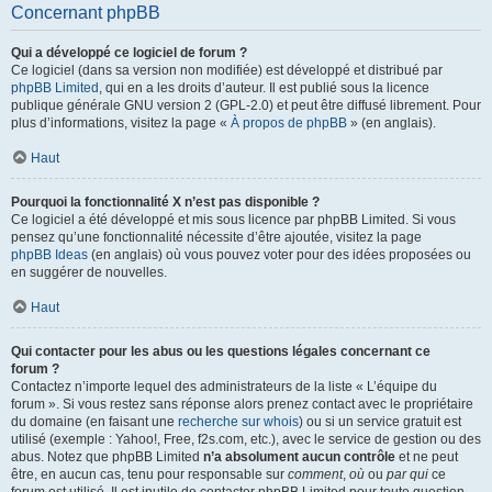
Concernant phpBB
Qui a développé ce logiciel de forum ?
Ce logiciel (dans sa version non modifiée) est développé et distribué par
phpBB Limited
, qui en a les droits d’auteur. Il est publié sous la licence
publique générale GNU version 2 (GPL-2.0) et peut être diffusé librement. Pour
plus d’informations, visitez la page «
À propos de phpBB
» (en anglais).
Haut
Pourquoi la fonctionnalité X n’est pas disponible ?
Ce logiciel a été développé et mis sous licence par phpBB Limited. Si vous
pensez qu’une fonctionnalité nécessite d’être ajoutée, visitez la page
phpBB Ideas
(en anglais) où vous pouvez voter pour des idées proposées ou
en suggérer de nouvelles.
Haut
Qui contacter pour les abus ou les questions légales concernant ce
forum ?
Contactez n’importe lequel des administrateurs de la liste « L’équipe du
forum ». Si vous restez sans réponse alors prenez contact avec le propriétaire
du domaine (en faisant une
recherche sur whois
) ou si un service gratuit est
utilisé (exemple : Yahoo!, Free, f2s.com, etc.), avec le service de gestion ou des
abus. Notez que phpBB Limited
n’a absolument aucun contrôle
et ne peut
être, en aucun cas, tenu pour responsable sur
comment
,
où
ou
par qui
ce