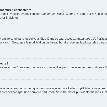
s membres connectés ?
forum », vous trouverez l’option
Cacher mon statut en ligne
. Si vous activez cette o
es invisibles.
ifférent de celui dans lequel vous êtes. Dans ce cas, accédez au
panneau de l’utilisa
ney, etc.). Notez que la modification du fuseau horaire, comme la plupart des para
ecte !
aire et que l’heure est toujours incorrecte, il se peut que le serveur ne soit pas à
installé votre langue ou bien que personne n’ait encore traduit phpBB dans votre l
s à créer et partager une nouvelle traduction. Vous trouverez plus d’informations sur l