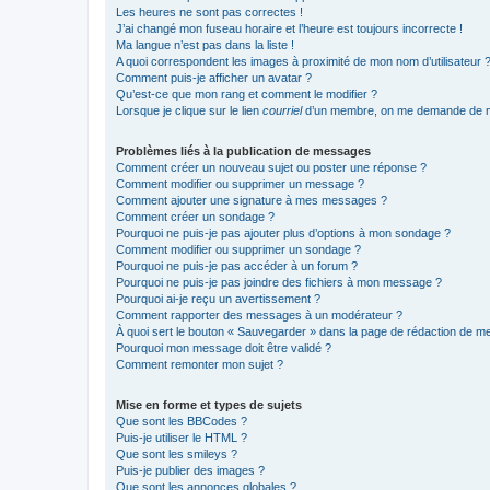
Les heures ne sont pas correctes !
J’ai changé mon fuseau horaire et l’heure est toujours incorrecte !
Ma langue n’est pas dans la liste !
A quoi correspondent les images à proximité de mon nom d’utilisateur 
Comment puis-je afficher un avatar ?
Qu’est-ce que mon rang et comment le modifier ?
Lorsque je clique sur le lien
courriel
d’un membre, on me demande de m
Problèmes liés à la publication de messages
Comment créer un nouveau sujet ou poster une réponse ?
Comment modifier ou supprimer un message ?
Comment ajouter une signature à mes messages ?
Comment créer un sondage ?
Pourquoi ne puis-je pas ajouter plus d’options à mon sondage ?
Comment modifier ou supprimer un sondage ?
Pourquoi ne puis-je pas accéder à un forum ?
Pourquoi ne puis-je pas joindre des fichiers à mon message ?
Pourquoi ai-je reçu un avertissement ?
Comment rapporter des messages à un modérateur ?
À quoi sert le bouton « Sauvegarder » dans la page de rédaction de 
Pourquoi mon message doit être validé ?
Comment remonter mon sujet ?
Mise en forme et types de sujets
Que sont les BBCodes ?
Puis-je utiliser le HTML ?
Que sont les smileys ?
Puis-je publier des images ?
Que sont les annonces globales ?