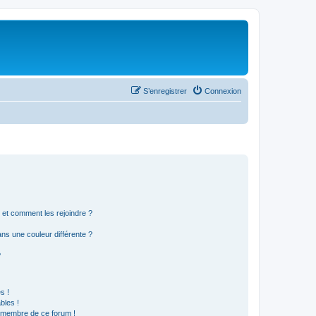
S’enregistrer
Connexion
s et comment les rejoindre ?
s une couleur différente ?
?
s !
bles !
n membre de ce forum !