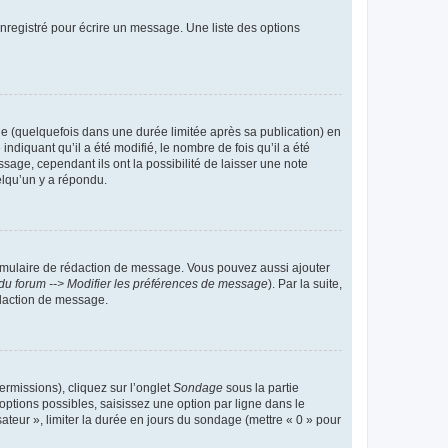
nregistré pour écrire un message. Une liste des options
 (quelquefois dans une durée limitée après sa publication) en
iquant qu’il a été modifié, le nombre de fois qu’il a été
sage, cependant ils ont la possibilité de laisser une note
elqu’un y a répondu.
rmulaire de rédaction de message. Vous pouvez aussi ajouter
du forum --> Modifier les préférences de message
). Par la suite,
daction de message.
ermissions), cliquez sur l’onglet
Sondage
sous la partie
ptions possibles, saisissez une option par ligne dans le
ateur », limiter la durée en jours du sondage (mettre « 0 » pour