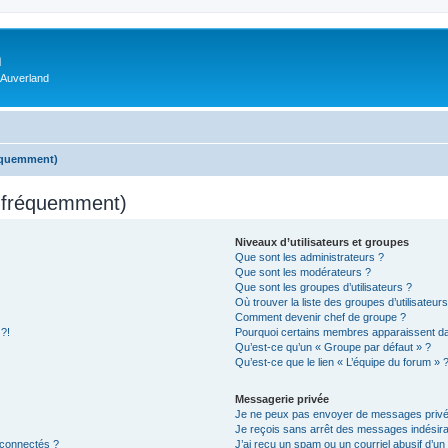
m
 Auverland
réquemment)
s fréquemment)
Niveaux d’utilisateurs et groupes
Que sont les administrateurs ?
Que sont les modérateurs ?
Que sont les groupes d’utilisateurs ?
Où trouver la liste des groupes d’utilisateur
Comment devenir chef de groupe ?
 ?!
Pourquoi certains membres apparaissent dan
Qu’est-ce qu’un « Groupe par défaut » ?
Qu’est-ce que le lien « L’équipe du forum » 
Messagerie privée
Je ne peux pas envoyer de messages privé
Je reçois sans arrêt des messages indésira
 connectés ?
J’ai reçu un spam ou un courriel abusif d’u