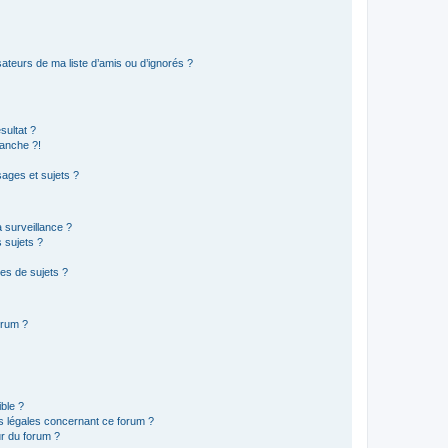
ateurs de ma liste d’amis ou d’ignorés ?
sultat ?
anche ?!
ages et sujets ?
a surveillance ?
 sujets ?
es de sujets ?
orum ?
ible ?
ns légales concernant ce forum ?
r du forum ?