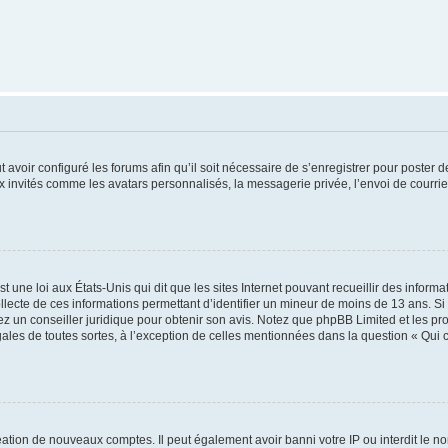
t avoir configuré les forums afin qu’il soit nécessaire de s’enregistrer pour poster
x invités comme les avatars personnalisés, la messagerie privée, l’envoi de courri
t une loi aux États-Unis qui dit que les sites Internet pouvant recueillir des infor
ollecte de ces informations permettant d’identifier un mineur de moins de 13 ans. S
tez un conseiller juridique pour obtenir son avis. Notez que phpBB Limited et les pr
gales de toutes sortes, à l’exception de celles mentionnées dans la question « Qui
réation de nouveaux comptes. Il peut également avoir banni votre IP ou interdit le no