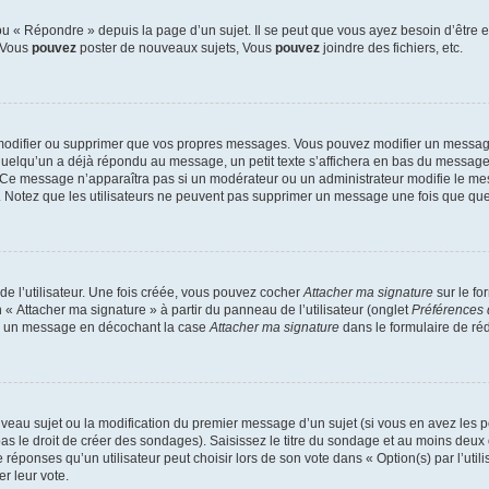
 « Répondre » depuis la page d’un sujet. Il se peut que vous ayez besoin d’être e
: Vous
pouvez
poster de nouveaux sujets, Vous
pouvez
joindre des fichiers, etc.
modifier ou supprimer que vos propres messages. Vous pouvez modifier un message
lqu’un a déjà répondu au message, un petit texte s’affichera en bas du message ind
n. Ce message n’apparaîtra pas si un modérateur ou un administrateur modifie le mes
ive. Notez que les utilisateurs ne peuvent pas supprimer un message une fois que qu
e l’utilisateur. Une fois créée, vous pouvez cocher
Attacher ma signature
sur le fo
 « Attacher ma signature » à partir du panneau de l’utilisateur (onglet
Préférences 
 à un message en décochant la case
Attacher ma signature
dans le formulaire de ré
ouveau sujet ou la modification du premier message d’un sujet (si vous en avez les p
 le droit de créer des sondages). Saisissez le titre du sondage et au moins deux o
onses qu’un utilisateur peut choisir lors de son vote dans « Option(s) par l’utilis
er leur vote.