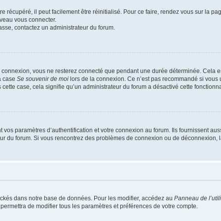
 récupéré, il peut facilement être réinitialisé. Pour ce faire, rendez vous sur la p
uveau vous connecter.
passe, contactez un administrateur du forum.
e connexion, vous ne resterez connecté que pendant une durée déterminée. Cela em
la case
Se souvenir de moi
lors de la connexion. Ce n’est pas recommandé si vous u
s cette case, cela signifie qu’un administrateur du forum a désactivé cette fonctionna
os paramètres d’authentification et votre connexion au forum. Ils fournissent aussi
teur du forum. Si vous rencontrez des problèmes de connexion ou de déconnexion, l
ockés dans notre base de données. Pour les modifier, accédez au
Panneau de l’util
 permettra de modifier tous les paramètres et préférences de votre compte.