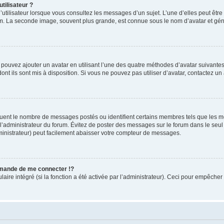
tilisateur ?
utilisateur lorsque vous consultez les messages d’un sujet. L’une d’elles peut êtr
rum. La seconde image, souvent plus grande, est connue sous le nom d’avatar et 
s pouvez ajouter un avatar en utilisant l’une des quatre méthodes d’avatar suivantes 
ont ils sont mis à disposition. Si vous ne pouvez pas utiliser d’avatar, contactez un
iquent le nombre de messages postés ou identifient certains membres tels que les 
ar l’administrateur du forum. Évitez de poster des messages sur le forum dans le seu
ministrateur) peut facilement abaisser votre compteur de messages.
mande de me connecter !?
re intégré (si la fonction a été activée par l’administrateur). Ceci pour empêcher l’u