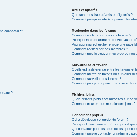
Amis et ignorés
Que sont mes listes d’amis et d’ignorés ?
?
Comment puis-je ajouter/supprimer des utilis
Recherche dans les forums
e connecter !?
Comment rechercher dans les forums ?
Pourquoi ma recherche ne renvoie aucun ré
Pourquoi ma recherche renvoie une page bl
Comment rechercher des membres ?
Comment puis-je trouver mes propres mess
Surveillance et favoris
Quelle est la différence entre les favoris et l
Comment mettre en favoris ou surveiller des
Comment surveiller des forums ?
Comment puis-je supprimer mes surveillanc
message ?
Fichiers joints
Quels fichiers joints sont autorisés sur ce f
Comment trouver tous mes fichiers joints ?
Concernant phpBB
Qui a développé ce logiciel de forum ?
Pourquoi la fonctionnalité X n’est pas dispon
Qui contacter pour les abus ou les questio
Comment puis-je contacter un administrateu