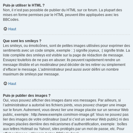
Puis-je utiliser le HTML ?
Non, il n’est pas possible de publier du HTML sur ce forum. La plupart des
mises en forme permises par le HTML peuvent être appliquées avec les
BBCodes.
Haut
Que sont les smileys ?
Les smileys, ou émoticônes, sont de petites images utilisées pour exprimer des
sentiments avec un code simple, exemple : :) signifie joyeux, :( signifie triste. La
liste complète des smileys est visible sur la page de rédaction de message.
Essayez toutefois de ne pas en abuser. Ils peuvent rapidement rendre un
message illisible et un modérateur peut décider de les retirer ou simplement
d’effacer le message. L’administrateur peut aussi avoir défini un nombre
maximum de smileys par message.
Haut
Puis-je publier des images ?
Oui, vous pouvez afficher des images dans vos messages. Par ailleurs, si
l’administrateur a autorisé les fichiers joints, vous pouvez charger une image
sur le forum. Autrement, vous devez lier une image placée sur un serveur Web
public, exemple : http://www.exemple.com/mon-image.gif. Vous ne pouvez pas
lier des images de votre ordinateur (sauf si c’est un serveur Web public) ni des
images placées derrière des mécanismes d’authentification, exemple : boîtes
aux lettres Hotmail ou Yahoo!, sites protégés par un mot de passe, etc. Pour