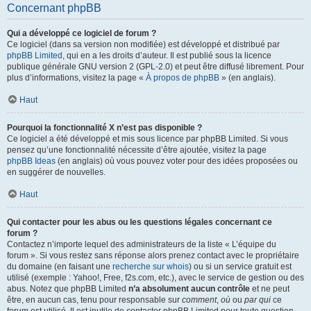
Concernant phpBB
Qui a développé ce logiciel de forum ?
Ce logiciel (dans sa version non modifiée) est développé et distribué par
phpBB Limited
, qui en a les droits d’auteur. Il est publié sous la licence
publique générale GNU version 2 (GPL-2.0) et peut être diffusé librement. Pour
plus d’informations, visitez la page «
À propos de phpBB
» (en anglais).
Haut
Pourquoi la fonctionnalité X n’est pas disponible ?
Ce logiciel a été développé et mis sous licence par phpBB Limited. Si vous
pensez qu’une fonctionnalité nécessite d’être ajoutée, visitez la page
phpBB Ideas
(en anglais) où vous pouvez voter pour des idées proposées ou
en suggérer de nouvelles.
Haut
Qui contacter pour les abus ou les questions légales concernant ce
forum ?
Contactez n’importe lequel des administrateurs de la liste « L’équipe du
forum ». Si vous restez sans réponse alors prenez contact avec le propriétaire
du domaine (en faisant une
recherche sur whois
) ou si un service gratuit est
utilisé (exemple : Yahoo!, Free, f2s.com, etc.), avec le service de gestion ou des
abus. Notez que phpBB Limited
n’a absolument aucun contrôle
et ne peut
être, en aucun cas, tenu pour responsable sur
comment
,
où
ou
par qui
ce