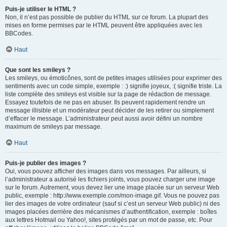
Puis-je utiliser le HTML ?
Non, il n’est pas possible de publier du HTML sur ce forum. La plupart des
mises en forme permises par le HTML peuvent être appliquées avec les
BBCodes.
Haut
Que sont les smileys ?
Les smileys, ou émoticônes, sont de petites images utilisées pour exprimer des
sentiments avec un code simple, exemple : :) signifie joyeux, :( signifie triste. La
liste complète des smileys est visible sur la page de rédaction de message.
Essayez toutefois de ne pas en abuser. Ils peuvent rapidement rendre un
message illisible et un modérateur peut décider de les retirer ou simplement
d’effacer le message. L’administrateur peut aussi avoir défini un nombre
maximum de smileys par message.
Haut
Puis-je publier des images ?
Oui, vous pouvez afficher des images dans vos messages. Par ailleurs, si
l’administrateur a autorisé les fichiers joints, vous pouvez charger une image
sur le forum. Autrement, vous devez lier une image placée sur un serveur Web
public, exemple : http://www.exemple.com/mon-image.gif. Vous ne pouvez pas
lier des images de votre ordinateur (sauf si c’est un serveur Web public) ni des
images placées derrière des mécanismes d’authentification, exemple : boîtes
aux lettres Hotmail ou Yahoo!, sites protégés par un mot de passe, etc. Pour