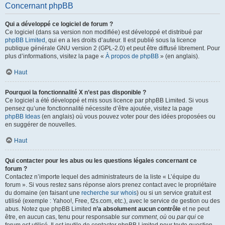
Concernant phpBB
Qui a développé ce logiciel de forum ?
Ce logiciel (dans sa version non modifiée) est développé et distribué par
phpBB Limited
, qui en a les droits d’auteur. Il est publié sous la licence
publique générale GNU version 2 (GPL-2.0) et peut être diffusé librement. Pour
plus d’informations, visitez la page «
À propos de phpBB
» (en anglais).
Haut
Pourquoi la fonctionnalité X n’est pas disponible ?
Ce logiciel a été développé et mis sous licence par phpBB Limited. Si vous
pensez qu’une fonctionnalité nécessite d’être ajoutée, visitez la page
phpBB Ideas
(en anglais) où vous pouvez voter pour des idées proposées ou
en suggérer de nouvelles.
Haut
Qui contacter pour les abus ou les questions légales concernant ce
forum ?
Contactez n’importe lequel des administrateurs de la liste « L’équipe du
forum ». Si vous restez sans réponse alors prenez contact avec le propriétaire
du domaine (en faisant une
recherche sur whois
) ou si un service gratuit est
utilisé (exemple : Yahoo!, Free, f2s.com, etc.), avec le service de gestion ou des
abus. Notez que phpBB Limited
n’a absolument aucun contrôle
et ne peut
être, en aucun cas, tenu pour responsable sur
comment
,
où
ou
par qui
ce