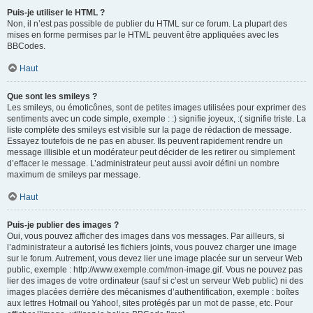
Puis-je utiliser le HTML ?
Non, il n’est pas possible de publier du HTML sur ce forum. La plupart des
mises en forme permises par le HTML peuvent être appliquées avec les
BBCodes.
Haut
Que sont les smileys ?
Les smileys, ou émoticônes, sont de petites images utilisées pour exprimer des
sentiments avec un code simple, exemple : :) signifie joyeux, :( signifie triste. La
liste complète des smileys est visible sur la page de rédaction de message.
Essayez toutefois de ne pas en abuser. Ils peuvent rapidement rendre un
message illisible et un modérateur peut décider de les retirer ou simplement
d’effacer le message. L’administrateur peut aussi avoir défini un nombre
maximum de smileys par message.
Haut
Puis-je publier des images ?
Oui, vous pouvez afficher des images dans vos messages. Par ailleurs, si
l’administrateur a autorisé les fichiers joints, vous pouvez charger une image
sur le forum. Autrement, vous devez lier une image placée sur un serveur Web
public, exemple : http://www.exemple.com/mon-image.gif. Vous ne pouvez pas
lier des images de votre ordinateur (sauf si c’est un serveur Web public) ni des
images placées derrière des mécanismes d’authentification, exemple : boîtes
aux lettres Hotmail ou Yahoo!, sites protégés par un mot de passe, etc. Pour