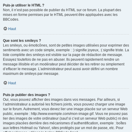
Puis-je utiliser le HTML ?
Non, il n’est pas possible de publier du HTML sur ce forum. La plupart des
mises en forme permises par le HTML peuvent être appliquées avec les
BBCodes.
Haut
Que sont les smileys ?
Les smileys, ou émoticônes, sont de petites images utilisées pour exprimer des
sentiments avec un code simple, exemple : :) signifie joyeux, :( signifie triste. La
liste complète des smileys est visible sur la page de rédaction de message.
Essayez toutefois de ne pas en abuser. Ils peuvent rapidement rendre un
message illisible et un modérateur peut décider de les retirer ou simplement
d’effacer le message. L’administrateur peut aussi avoir défini un nombre
maximum de smileys par message.
Haut
Puis-je publier des images ?
Oui, vous pouvez afficher des images dans vos messages. Par ailleurs, si
l’administrateur a autorisé les fichiers joints, vous pouvez charger une image
sur le forum. Autrement, vous devez lier une image placée sur un serveur Web
public, exemple : http://www.exemple.com/mon-image.gif. Vous ne pouvez pas
lier des images de votre ordinateur (sauf si c’est un serveur Web public) ni des
images placées derrière des mécanismes d’authentification, exemple : boîtes
aux lettres Hotmail ou Yahoo!, sites protégés par un mot de passe, etc. Pour