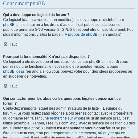
Concernant phpBB
Qui a développé ce logiciel de forum ?
Ce logiciel (dans sa version non modifiée) est développé et distribué par
phpBB Limited
, qui en a les droits d’auteur. Il est publié sous la licence
publique générale GNU version 2 (GPL-2.0) et peut être diffusé librement. Pour
plus d’informations, visitez la page «
À propos de phpBB
» (en anglais).
Haut
Pourquoi la fonctionnalité X n’est pas disponible ?
Ce logiciel a été développé et mis sous licence par phpBB Limited. Si vous
pensez qu’une fonctionnalité nécessite d’être ajoutée, visitez la page
phpBB Ideas
(en anglais) où vous pouvez voter pour des idées proposées ou
en suggérer de nouvelles.
Haut
Qui contacter pour les abus ou les questions légales concernant ce
forum ?
Contactez n’importe lequel des administrateurs de la liste « L’équipe du
forum ». Si vous restez sans réponse alors prenez contact avec le propriétaire
du domaine (en faisant une
recherche sur whois
) ou si un service gratuit est
utilisé (exemple : Yahoo!, Free, f2s.com, etc.), avec le service de gestion ou des
abus. Notez que phpBB Limited
n’a absolument aucun contrôle
et ne peut
être, en aucun cas, tenu pour responsable sur
comment
,
où
ou
par qui
ce