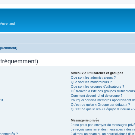
m
 Auverland
réquemment)
s fréquemment)
Niveaux d’utilisateurs et groupes
Que sont les administrateurs ?
Que sont les modérateurs ?
Que sont les groupes d’utilisateurs ?
Où trouver la liste des groupes d’utilisateur
Comment devenir chef de groupe ?
 ?!
Pourquoi certains membres apparaissent dan
Qu’est-ce qu’un « Groupe par défaut » ?
Qu’est-ce que le lien « L’équipe du forum » 
Messagerie privée
Je ne peux pas envoyer de messages privé
Je reçois sans arrêt des messages indésira
 connectés ?
J’ai reçu un spam ou un courriel abusif d’u