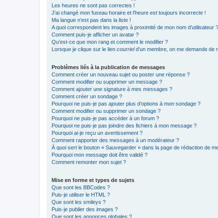
Les heures ne sont pas correctes !
J’ai changé mon fuseau horaire et l’heure est toujours incorrecte !
Ma langue n’est pas dans la liste !
A quoi correspondent les images à proximité de mon nom d’utilisateur 
Comment puis-je afficher un avatar ?
Qu’est-ce que mon rang et comment le modifier ?
Lorsque je clique sur le lien
courriel
d’un membre, on me demande de m
Problèmes liés à la publication de messages
Comment créer un nouveau sujet ou poster une réponse ?
Comment modifier ou supprimer un message ?
Comment ajouter une signature à mes messages ?
Comment créer un sondage ?
Pourquoi ne puis-je pas ajouter plus d’options à mon sondage ?
Comment modifier ou supprimer un sondage ?
Pourquoi ne puis-je pas accéder à un forum ?
Pourquoi ne puis-je pas joindre des fichiers à mon message ?
Pourquoi ai-je reçu un avertissement ?
Comment rapporter des messages à un modérateur ?
À quoi sert le bouton « Sauvegarder » dans la page de rédaction de 
Pourquoi mon message doit être validé ?
Comment remonter mon sujet ?
Mise en forme et types de sujets
Que sont les BBCodes ?
Puis-je utiliser le HTML ?
Que sont les smileys ?
Puis-je publier des images ?
Que sont les annonces globales ?