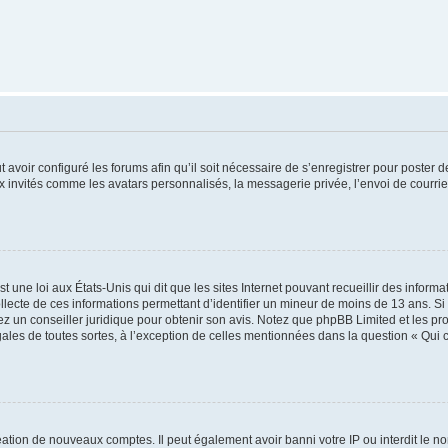
t avoir configuré les forums afin qu’il soit nécessaire de s’enregistrer pour poster
x invités comme les avatars personnalisés, la messagerie privée, l’envoi de courri
t une loi aux États-Unis qui dit que les sites Internet pouvant recueillir des infor
ollecte de ces informations permettant d’identifier un mineur de moins de 13 ans. S
tez un conseiller juridique pour obtenir son avis. Notez que phpBB Limited et les pr
gales de toutes sortes, à l’exception de celles mentionnées dans la question « Qui
réation de nouveaux comptes. Il peut également avoir banni votre IP ou interdit le no