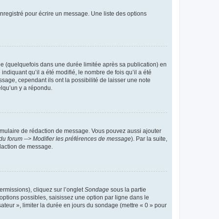
nregistré pour écrire un message. Une liste des options
 (quelquefois dans une durée limitée après sa publication) en
iquant qu’il a été modifié, le nombre de fois qu’il a été
sage, cependant ils ont la possibilité de laisser une note
elqu’un y a répondu.
rmulaire de rédaction de message. Vous pouvez aussi ajouter
du forum --> Modifier les préférences de message
). Par la suite,
daction de message.
ermissions), cliquez sur l’onglet
Sondage
sous la partie
ptions possibles, saisissez une option par ligne dans le
ateur », limiter la durée en jours du sondage (mettre « 0 » pour