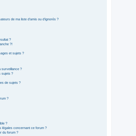
ateurs de ma liste d’amis ou d’ignorés ?
sultat ?
anche ?!
ages et sujets ?
a surveillance ?
 sujets ?
es de sujets ?
orum ?
ible ?
ns légales concernant ce forum ?
r du forum ?