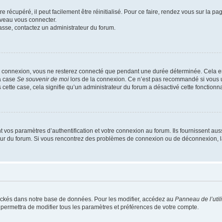
 récupéré, il peut facilement être réinitialisé. Pour ce faire, rendez vous sur la p
uveau vous connecter.
passe, contactez un administrateur du forum.
e connexion, vous ne resterez connecté que pendant une durée déterminée. Cela em
la case
Se souvenir de moi
lors de la connexion. Ce n’est pas recommandé si vous u
s cette case, cela signifie qu’un administrateur du forum a désactivé cette fonctionna
os paramètres d’authentification et votre connexion au forum. Ils fournissent aussi
teur du forum. Si vous rencontrez des problèmes de connexion ou de déconnexion, l
ockés dans notre base de données. Pour les modifier, accédez au
Panneau de l’util
 permettra de modifier tous les paramètres et préférences de votre compte.