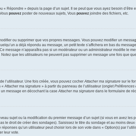
 « Répondre » depuis la page d’un sujet. Il se peut que vous ayez besoin d’être e
: Vous
pouvez
poster de nouveaux sujets, Vous
pouvez
joindre des fichiers, etc.
modifier ou supprimer que vos propres messages. Vous pouvez modifier un message
lqu’un a déjà répondu au message, un petit texte s’affichera en bas du message ind
n. Ce message n’apparaîtra pas si un modérateur ou un administrateur modifie le mes
ive. Notez que les utilisateurs ne peuvent pas supprimer un message une fois que qu
e l’utilisateur. Une fois créée, vous pouvez cocher
Attacher ma signature
sur le fo
 « Attacher ma signature » à partir du panneau de l’utilisateur (onglet
Préférences 
 à un message en décochant la case
Attacher ma signature
dans le formulaire de ré
ouveau sujet ou la modification du premier message d’un sujet (si vous en avez les p
 le droit de créer des sondages). Saisissez le titre du sondage et au moins deux o
onses qu’un utilisateur peut choisir lors de son vote dans « Option(s) par l’utilis
er leur vote.