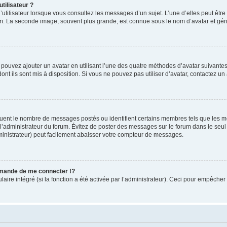
tilisateur ?
utilisateur lorsque vous consultez les messages d’un sujet. L’une d’elles peut êtr
rum. La seconde image, souvent plus grande, est connue sous le nom d’avatar et 
s pouvez ajouter un avatar en utilisant l’une des quatre méthodes d’avatar suivantes 
ont ils sont mis à disposition. Si vous ne pouvez pas utiliser d’avatar, contactez un
iquent le nombre de messages postés ou identifient certains membres tels que les 
ar l’administrateur du forum. Évitez de poster des messages sur le forum dans le seu
ministrateur) peut facilement abaisser votre compteur de messages.
mande de me connecter !?
re intégré (si la fonction a été activée par l’administrateur). Ceci pour empêcher l’u