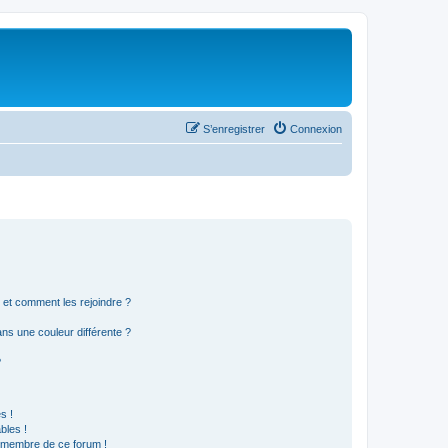
S’enregistrer
Connexion
s et comment les rejoindre ?
s une couleur différente ?
?
s !
bles !
n membre de ce forum !