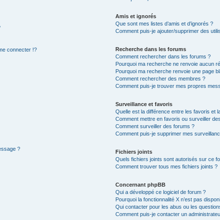
Amis et ignorés
Que sont mes listes d’amis et d’ignorés ?
?
Comment puis-je ajouter/supprimer des utilis
Recherche dans les forums
e connecter !?
Comment rechercher dans les forums ?
Pourquoi ma recherche ne renvoie aucun ré
Pourquoi ma recherche renvoie une page bl
Comment rechercher des membres ?
Comment puis-je trouver mes propres mess
Surveillance et favoris
Quelle est la différence entre les favoris et l
Comment mettre en favoris ou surveiller des
Comment surveiller des forums ?
Comment puis-je supprimer mes surveillanc
message ?
Fichiers joints
Quels fichiers joints sont autorisés sur ce f
Comment trouver tous mes fichiers joints ?
Concernant phpBB
Qui a développé ce logiciel de forum ?
Pourquoi la fonctionnalité X n’est pas dispon
Qui contacter pour les abus ou les questio
Comment puis-je contacter un administrateu