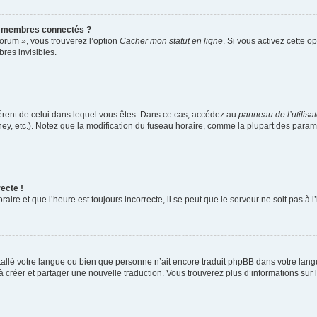
s membres connectés ?
forum », vous trouverez l’option
Cacher mon statut en ligne
. Si vous activez cette o
es invisibles.
ifférent de celui dans lequel vous êtes. Dans ce cas, accédez au
panneau de l’utilisa
ney, etc.). Notez que la modification du fuseau horaire, comme la plupart des para
ecte !
aire et que l’heure est toujours incorrecte, il se peut que le serveur ne soit pas à
installé votre langue ou bien que personne n’ait encore traduit phpBB dans votre l
s à créer et partager une nouvelle traduction. Vous trouverez plus d’informations sur l