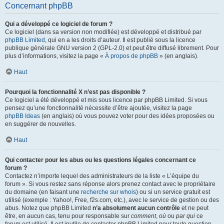
Concernant phpBB
Qui a développé ce logiciel de forum ?
Ce logiciel (dans sa version non modifiée) est développé et distribué par
phpBB Limited
, qui en a les droits d’auteur. Il est publié sous la licence
publique générale GNU version 2 (GPL-2.0) et peut être diffusé librement. Pour
plus d’informations, visitez la page «
À propos de phpBB
» (en anglais).
Haut
Pourquoi la fonctionnalité X n’est pas disponible ?
Ce logiciel a été développé et mis sous licence par phpBB Limited. Si vous
pensez qu’une fonctionnalité nécessite d’être ajoutée, visitez la page
phpBB Ideas
(en anglais) où vous pouvez voter pour des idées proposées ou
en suggérer de nouvelles.
Haut
Qui contacter pour les abus ou les questions légales concernant ce
forum ?
Contactez n’importe lequel des administrateurs de la liste « L’équipe du
forum ». Si vous restez sans réponse alors prenez contact avec le propriétaire
du domaine (en faisant une
recherche sur whois
) ou si un service gratuit est
utilisé (exemple : Yahoo!, Free, f2s.com, etc.), avec le service de gestion ou des
abus. Notez que phpBB Limited
n’a absolument aucun contrôle
et ne peut
être, en aucun cas, tenu pour responsable sur
comment
,
où
ou
par qui
ce