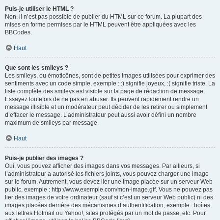
Puis-je utiliser le HTML ?
Non, il n’est pas possible de publier du HTML sur ce forum. La plupart des
mises en forme permises par le HTML peuvent être appliquées avec les
BBCodes.
Haut
Que sont les smileys ?
Les smileys, ou émoticônes, sont de petites images utilisées pour exprimer des
sentiments avec un code simple, exemple : :) signifie joyeux, :( signifie triste. La
liste complète des smileys est visible sur la page de rédaction de message.
Essayez toutefois de ne pas en abuser. Ils peuvent rapidement rendre un
message illisible et un modérateur peut décider de les retirer ou simplement
d’effacer le message. L’administrateur peut aussi avoir défini un nombre
maximum de smileys par message.
Haut
Puis-je publier des images ?
Oui, vous pouvez afficher des images dans vos messages. Par ailleurs, si
l’administrateur a autorisé les fichiers joints, vous pouvez charger une image
sur le forum. Autrement, vous devez lier une image placée sur un serveur Web
public, exemple : http://www.exemple.com/mon-image.gif. Vous ne pouvez pas
lier des images de votre ordinateur (sauf si c’est un serveur Web public) ni des
images placées derrière des mécanismes d’authentification, exemple : boîtes
aux lettres Hotmail ou Yahoo!, sites protégés par un mot de passe, etc. Pour