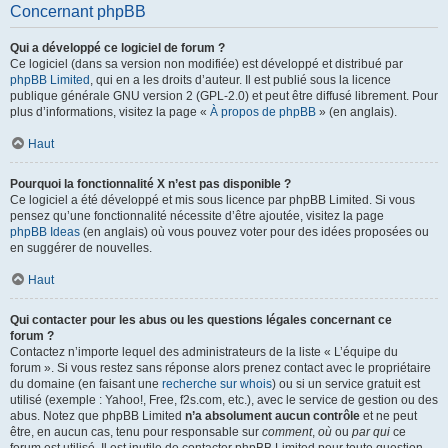
Concernant phpBB
Qui a développé ce logiciel de forum ?
Ce logiciel (dans sa version non modifiée) est développé et distribué par
phpBB Limited
, qui en a les droits d’auteur. Il est publié sous la licence
publique générale GNU version 2 (GPL-2.0) et peut être diffusé librement. Pour
plus d’informations, visitez la page «
À propos de phpBB
» (en anglais).
Haut
Pourquoi la fonctionnalité X n’est pas disponible ?
Ce logiciel a été développé et mis sous licence par phpBB Limited. Si vous
pensez qu’une fonctionnalité nécessite d’être ajoutée, visitez la page
phpBB Ideas
(en anglais) où vous pouvez voter pour des idées proposées ou
en suggérer de nouvelles.
Haut
Qui contacter pour les abus ou les questions légales concernant ce
forum ?
Contactez n’importe lequel des administrateurs de la liste « L’équipe du
forum ». Si vous restez sans réponse alors prenez contact avec le propriétaire
du domaine (en faisant une
recherche sur whois
) ou si un service gratuit est
utilisé (exemple : Yahoo!, Free, f2s.com, etc.), avec le service de gestion ou des
abus. Notez que phpBB Limited
n’a absolument aucun contrôle
et ne peut
être, en aucun cas, tenu pour responsable sur
comment
,
où
ou
par qui
ce