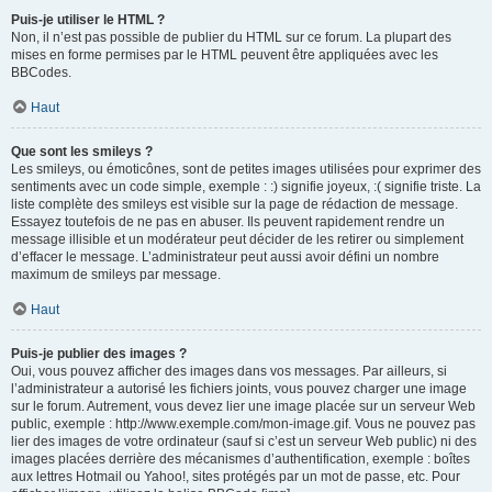
Puis-je utiliser le HTML ?
Non, il n’est pas possible de publier du HTML sur ce forum. La plupart des
mises en forme permises par le HTML peuvent être appliquées avec les
BBCodes.
Haut
Que sont les smileys ?
Les smileys, ou émoticônes, sont de petites images utilisées pour exprimer des
sentiments avec un code simple, exemple : :) signifie joyeux, :( signifie triste. La
liste complète des smileys est visible sur la page de rédaction de message.
Essayez toutefois de ne pas en abuser. Ils peuvent rapidement rendre un
message illisible et un modérateur peut décider de les retirer ou simplement
d’effacer le message. L’administrateur peut aussi avoir défini un nombre
maximum de smileys par message.
Haut
Puis-je publier des images ?
Oui, vous pouvez afficher des images dans vos messages. Par ailleurs, si
l’administrateur a autorisé les fichiers joints, vous pouvez charger une image
sur le forum. Autrement, vous devez lier une image placée sur un serveur Web
public, exemple : http://www.exemple.com/mon-image.gif. Vous ne pouvez pas
lier des images de votre ordinateur (sauf si c’est un serveur Web public) ni des
images placées derrière des mécanismes d’authentification, exemple : boîtes
aux lettres Hotmail ou Yahoo!, sites protégés par un mot de passe, etc. Pour