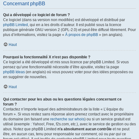
Concernant phpBB
Qui a développé ce logiciel de forum ?
Ce logiciel (dans sa version non modifiée) est développé et distribué par
phpBB Limited
, qui en a les droits d’auteur. Il est publié sous la licence
publique générale GNU version 2 (GPL-2.0) et peut être diffusé librement. Pour
plus d’informations, visitez la page «
À propos de phpBB
» (en anglais).
Haut
Pourquoi la fonctionnalité X n’est pas disponible ?
Ce logiciel a été développé et mis sous licence par phpBB Limited. Si vous
pensez qu’une fonctionnalité nécessite d’être ajoutée, visitez la page
phpBB Ideas
(en anglais) où vous pouvez voter pour des idées proposées ou
en suggérer de nouvelles.
Haut
Qui contacter pour les abus ou les questions légales concernant ce
forum ?
Contactez n’importe lequel des administrateurs de la liste « L’équipe du
forum ». Si vous restez sans réponse alors prenez contact avec le propriétaire
du domaine (en faisant une
recherche sur whois
) ou si un service gratuit est
utilisé (exemple : Yahoo!, Free, f2s.com, etc.), avec le service de gestion ou des
abus. Notez que phpBB Limited
n’a absolument aucun contrôle
et ne peut
être, en aucun cas, tenu pour responsable sur
comment
,
où
ou
par qui
ce