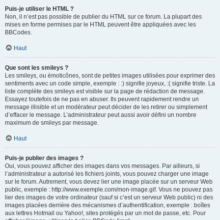
Puis-je utiliser le HTML ?
Non, il n’est pas possible de publier du HTML sur ce forum. La plupart des
mises en forme permises par le HTML peuvent être appliquées avec les
BBCodes.
Haut
Que sont les smileys ?
Les smileys, ou émoticônes, sont de petites images utilisées pour exprimer des
sentiments avec un code simple, exemple : :) signifie joyeux, :( signifie triste. La
liste complète des smileys est visible sur la page de rédaction de message.
Essayez toutefois de ne pas en abuser. Ils peuvent rapidement rendre un
message illisible et un modérateur peut décider de les retirer ou simplement
d’effacer le message. L’administrateur peut aussi avoir défini un nombre
maximum de smileys par message.
Haut
Puis-je publier des images ?
Oui, vous pouvez afficher des images dans vos messages. Par ailleurs, si
l’administrateur a autorisé les fichiers joints, vous pouvez charger une image
sur le forum. Autrement, vous devez lier une image placée sur un serveur Web
public, exemple : http://www.exemple.com/mon-image.gif. Vous ne pouvez pas
lier des images de votre ordinateur (sauf si c’est un serveur Web public) ni des
images placées derrière des mécanismes d’authentification, exemple : boîtes
aux lettres Hotmail ou Yahoo!, sites protégés par un mot de passe, etc. Pour