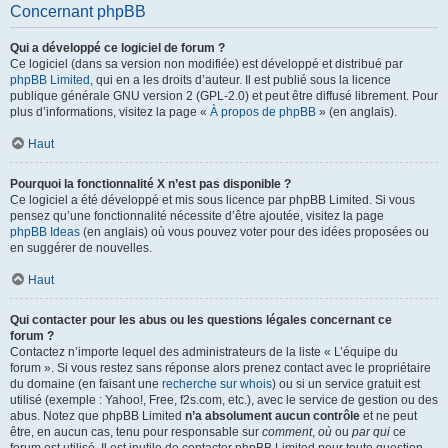
Concernant phpBB
Qui a développé ce logiciel de forum ?
Ce logiciel (dans sa version non modifiée) est développé et distribué par
phpBB Limited
, qui en a les droits d’auteur. Il est publié sous la licence
publique générale GNU version 2 (GPL-2.0) et peut être diffusé librement. Pour
plus d’informations, visitez la page «
À propos de phpBB
» (en anglais).
Haut
Pourquoi la fonctionnalité X n’est pas disponible ?
Ce logiciel a été développé et mis sous licence par phpBB Limited. Si vous
pensez qu’une fonctionnalité nécessite d’être ajoutée, visitez la page
phpBB Ideas
(en anglais) où vous pouvez voter pour des idées proposées ou
en suggérer de nouvelles.
Haut
Qui contacter pour les abus ou les questions légales concernant ce
forum ?
Contactez n’importe lequel des administrateurs de la liste « L’équipe du
forum ». Si vous restez sans réponse alors prenez contact avec le propriétaire
du domaine (en faisant une
recherche sur whois
) ou si un service gratuit est
utilisé (exemple : Yahoo!, Free, f2s.com, etc.), avec le service de gestion ou des
abus. Notez que phpBB Limited
n’a absolument aucun contrôle
et ne peut
être, en aucun cas, tenu pour responsable sur
comment
,
où
ou
par qui
ce