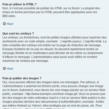
Puis-je utiliser le HTML ?
Non, il n’est pas possible de publier du HTML sur ce forum. La plupart des
mises en forme permises par le HTML peuvent être appliquées avec les
BBCodes.
Haut
Que sont les smileys ?
Les smileys, ou émoticônes, sont de petites images utilisées pour exprimer des
sentiments avec un code simple, exemple : :) signifie joyeux, :( signifie triste. La
liste complète des smileys est visible sur la page de rédaction de message.
Essayez toutefois de ne pas en abuser. Ils peuvent rapidement rendre un
message illisible et un modérateur peut décider de les retirer ou simplement
d’effacer le message. L’administrateur peut aussi avoir défini un nombre
maximum de smileys par message.
Haut
Puis-je publier des images ?
Oui, vous pouvez afficher des images dans vos messages. Par ailleurs, si
l’administrateur a autorisé les fichiers joints, vous pouvez charger une image
sur le forum. Autrement, vous devez lier une image placée sur un serveur Web
public, exemple : http://www.exemple.com/mon-image.gif. Vous ne pouvez pas
lier des images de votre ordinateur (sauf si c’est un serveur Web public) ni des
images placées derrière des mécanismes d’authentification, exemple : boîtes
aux lettres Hotmail ou Yahoo!, sites protégés par un mot de passe, etc. Pour