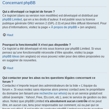
Concernant phpBB
Qui a développé ce logiciel de forum ?
Ce logiciel (dans sa version non modifiée) est développé et distribué par
phpBB Limited
, qui en a les droits d’auteur. Il est publié sous la licence
publique générale GNU version 2 (GPL-2.0) et peut être diffusé librement. Pour
plus d’informations, visitez la page «
À propos de phpBB
» (en anglais).
Haut
Pourquoi la fonctionnalité X n’est pas disponible ?
Ce logiciel a été développé et mis sous licence par phpBB Limited. Si vous
pensez qu’une fonctionnalité nécessite d’être ajoutée, visitez la page
phpBB Ideas
(en anglais) où vous pouvez voter pour des idées proposées ou
en suggérer de nouvelles.
Haut
Qui contacter pour les abus ou les questions légales concernant ce
forum ?
Contactez n’importe lequel des administrateurs de la liste « L’équipe du
forum ». Si vous restez sans réponse alors prenez contact avec le propriétaire
du domaine (en faisant une
recherche sur whois
) ou si un service gratuit est
utilisé (exemple : Yahoo!, Free, f2s.com, etc.), avec le service de gestion ou des
abus. Notez que phpBB Limited
n’a absolument aucun contrôle
et ne peut
être, en aucun cas, tenu pour responsable sur
comment
,
où
ou
par qui
ce