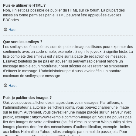
Puis-je utiliser le HTML ?
Non, il n’est pas possible de publier du HTML sur ce forum. La plupart des
mises en forme permises par le HTML peuvent être appliquées avec les
BBCodes.
Haut
Que sont les smileys ?
Les smileys, ou émoticônes, sont de petites images utilisées pour exprimer des
sentiments avec un code simple, exemple : :) signifie joyeux, :( signifie triste. La
liste complète des smileys est visible sur la page de rédaction de message.
Essayez toutefois de ne pas en abuser. Ils peuvent rapidement rendre un
message illisible et un modérateur peut décider de les retirer ou simplement
d’effacer le message. L’administrateur peut aussi avoir défini un nombre
maximum de smileys par message.
Haut
Puis-je publier des images ?
Oui, vous pouvez afficher des images dans vos messages. Par ailleurs, si
l’administrateur a autorisé les fichiers joints, vous pouvez charger une image
sur le forum. Autrement, vous devez lier une image placée sur un serveur Web
public, exemple : http://www.exemple.com/mon-image.gif. Vous ne pouvez pas
lier des images de votre ordinateur (sauf si c’est un serveur Web public) ni des
images placées derrière des mécanismes d’authentification, exemple : boîtes
aux lettres Hotmail ou Yahoo!, sites protégés par un mot de passe, etc. Pour