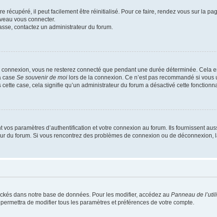
 récupéré, il peut facilement être réinitialisé. Pour ce faire, rendez vous sur la p
uveau vous connecter.
passe, contactez un administrateur du forum.
e connexion, vous ne resterez connecté que pendant une durée déterminée. Cela em
la case
Se souvenir de moi
lors de la connexion. Ce n’est pas recommandé si vous u
s cette case, cela signifie qu’un administrateur du forum a désactivé cette fonctionna
os paramètres d’authentification et votre connexion au forum. Ils fournissent aussi
teur du forum. Si vous rencontrez des problèmes de connexion ou de déconnexion, l
ockés dans notre base de données. Pour les modifier, accédez au
Panneau de l’util
 permettra de modifier tous les paramètres et préférences de votre compte.