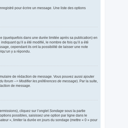
nregistré pour écrire un message. Une liste des options
 (quelquefois dans une durée limitée après sa publication) en
iquant qu’il a été modifié, le nombre de fois qu’il a été
sage, cependant ils ont la possibilité de laisser une note
elqu’un y a répondu.
rmulaire de rédaction de message. Vous pouvez aussi ajouter
du forum --> Modifier les préférences de message
). Par la suite,
daction de message.
ermissions), cliquez sur l’onglet
Sondage
sous la partie
ptions possibles, saisissez une option par ligne dans le
ateur », limiter la durée en jours du sondage (mettre « 0 » pour