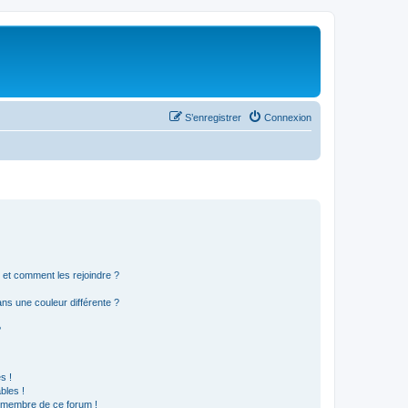
S’enregistrer
Connexion
s et comment les rejoindre ?
s une couleur différente ?
?
s !
bles !
n membre de ce forum !