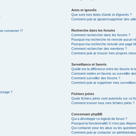
Amis et ignorés
Que sont mes listes d’amis et d’ignorés ?
?
Comment puis-je ajouter/supprimer des utilis
Recherche dans les forums
e connecter !?
Comment rechercher dans les forums ?
Pourquoi ma recherche ne renvoie aucun ré
Pourquoi ma recherche renvoie une page bl
Comment rechercher des membres ?
Comment puis-je trouver mes propres mess
Surveillance et favoris
Quelle est la différence entre les favoris et l
Comment mettre en favoris ou surveiller des
Comment surveiller des forums ?
Comment puis-je supprimer mes surveillanc
message ?
Fichiers joints
Quels fichiers joints sont autorisés sur ce f
Comment trouver tous mes fichiers joints ?
Concernant phpBB
Qui a développé ce logiciel de forum ?
Pourquoi la fonctionnalité X n’est pas dispon
Qui contacter pour les abus ou les questio
Comment puis-je contacter un administrateu