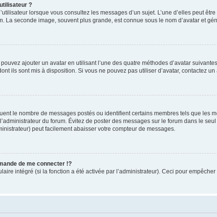
tilisateur ?
utilisateur lorsque vous consultez les messages d’un sujet. L’une d’elles peut êtr
rum. La seconde image, souvent plus grande, est connue sous le nom d’avatar et 
s pouvez ajouter un avatar en utilisant l’une des quatre méthodes d’avatar suivantes 
ont ils sont mis à disposition. Si vous ne pouvez pas utiliser d’avatar, contactez un
iquent le nombre de messages postés ou identifient certains membres tels que les 
ar l’administrateur du forum. Évitez de poster des messages sur le forum dans le seu
ministrateur) peut facilement abaisser votre compteur de messages.
mande de me connecter !?
re intégré (si la fonction a été activée par l’administrateur). Ceci pour empêcher l’u