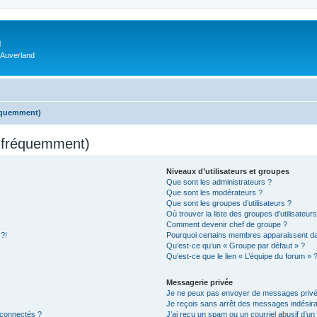
m
 Auverland
réquemment)
s fréquemment)
Niveaux d’utilisateurs et groupes
Que sont les administrateurs ?
Que sont les modérateurs ?
Que sont les groupes d’utilisateurs ?
Où trouver la liste des groupes d’utilisateur
Comment devenir chef de groupe ?
 ?!
Pourquoi certains membres apparaissent dan
Qu’est-ce qu’un « Groupe par défaut » ?
Qu’est-ce que le lien « L’équipe du forum » 
Messagerie privée
Je ne peux pas envoyer de messages privé
Je reçois sans arrêt des messages indésira
 connectés ?
J’ai reçu un spam ou un courriel abusif d’u