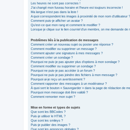
Les heures ne sont pas correctes !
J’ai changé mon fuseau horaire et l’heure est toujours incorrecte !
Ma langue n’est pas dans la liste !
A quoi correspondent les images à proximité de mon nom d’utilisateur 
Comment puis-je afficher un avatar ?
Qu’est-ce que mon rang et comment le modifier ?
Lorsque je clique sur le lien
courriel
d’un membre, on me demande de m
Problèmes liés à la publication de messages
Comment créer un nouveau sujet ou poster une réponse ?
Comment modifier ou supprimer un message ?
Comment ajouter une signature à mes messages ?
Comment créer un sondage ?
Pourquoi ne puis-je pas ajouter plus d’options à mon sondage ?
Comment modifier ou supprimer un sondage ?
Pourquoi ne puis-je pas accéder à un forum ?
Pourquoi ne puis-je pas joindre des fichiers à mon message ?
Pourquoi ai-je reçu un avertissement ?
Comment rapporter des messages à un modérateur ?
À quoi sert le bouton « Sauvegarder » dans la page de rédaction de 
Pourquoi mon message doit être validé ?
Comment remonter mon sujet ?
Mise en forme et types de sujets
Que sont les BBCodes ?
Puis-je utiliser le HTML ?
Que sont les smileys ?
Puis-je publier des images ?
Que sont les annonces globales ?