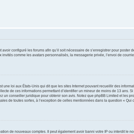
t avoir configuré les forums afin qu’il soit nécessaire de s’enregistrer pour poster
x invités comme les avatars personnalisés, la messagerie privée, l’envoi de courri
t une loi aux États-Unis qui dit que les sites Internet pouvant recueillir des infor
ollecte de ces informations permettant d’identifier un mineur de moins de 13 ans. S
tez un conseiller juridique pour obtenir son avis. Notez que phpBB Limited et les pr
gales de toutes sortes, à l’exception de celles mentionnées dans la question « Qui
réation de nouveaux comptes. Il peut également avoir banni votre IP ou interdit le no