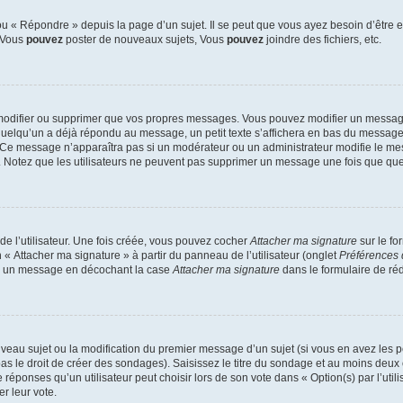
 « Répondre » depuis la page d’un sujet. Il se peut que vous ayez besoin d’être e
: Vous
pouvez
poster de nouveaux sujets, Vous
pouvez
joindre des fichiers, etc.
modifier ou supprimer que vos propres messages. Vous pouvez modifier un message
lqu’un a déjà répondu au message, un petit texte s’affichera en bas du message ind
n. Ce message n’apparaîtra pas si un modérateur ou un administrateur modifie le mes
ive. Notez que les utilisateurs ne peuvent pas supprimer un message une fois que qu
e l’utilisateur. Une fois créée, vous pouvez cocher
Attacher ma signature
sur le fo
 « Attacher ma signature » à partir du panneau de l’utilisateur (onglet
Préférences 
 à un message en décochant la case
Attacher ma signature
dans le formulaire de ré
ouveau sujet ou la modification du premier message d’un sujet (si vous en avez les p
 le droit de créer des sondages). Saisissez le titre du sondage et au moins deux o
onses qu’un utilisateur peut choisir lors de son vote dans « Option(s) par l’utilis
er leur vote.