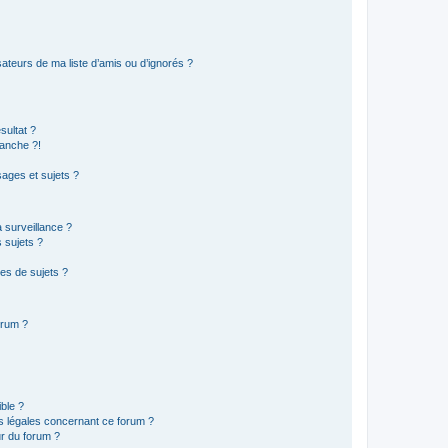
ateurs de ma liste d’amis ou d’ignorés ?
sultat ?
anche ?!
ages et sujets ?
a surveillance ?
 sujets ?
es de sujets ?
orum ?
ible ?
ns légales concernant ce forum ?
r du forum ?