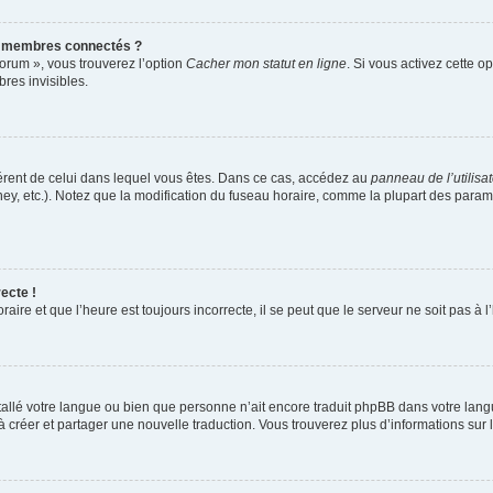
s membres connectés ?
forum », vous trouverez l’option
Cacher mon statut en ligne
. Si vous activez cette o
es invisibles.
ifférent de celui dans lequel vous êtes. Dans ce cas, accédez au
panneau de l’utilisa
ney, etc.). Notez que la modification du fuseau horaire, comme la plupart des para
ecte !
aire et que l’heure est toujours incorrecte, il se peut que le serveur ne soit pas à
installé votre langue ou bien que personne n’ait encore traduit phpBB dans votre l
s à créer et partager une nouvelle traduction. Vous trouverez plus d’informations sur l