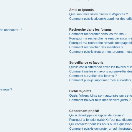
Amis et ignorés
Que sont mes listes d’amis et d’ignorés ?
?
Comment puis-je ajouter/supprimer des utilis
Recherche dans les forums
e connecter !?
Comment rechercher dans les forums ?
Pourquoi ma recherche ne renvoie aucun ré
Pourquoi ma recherche renvoie une page bl
Comment rechercher des membres ?
Comment puis-je trouver mes propres mess
Surveillance et favoris
Quelle est la différence entre les favoris et l
Comment mettre en favoris ou surveiller des
Comment surveiller des forums ?
Comment puis-je supprimer mes surveillanc
message ?
Fichiers joints
Quels fichiers joints sont autorisés sur ce f
Comment trouver tous mes fichiers joints ?
Concernant phpBB
Qui a développé ce logiciel de forum ?
Pourquoi la fonctionnalité X n’est pas dispon
Qui contacter pour les abus ou les questio
Comment puis-je contacter un administrateu