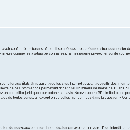
t avoir configuré les forums afin qu’il soit nécessaire de s’enregistrer pour poster
x invités comme les avatars personnalisés, la messagerie privée, l’envoi de courri
t une loi aux États-Unis qui dit que les sites Internet pouvant recueillir des infor
ollecte de ces informations permettant d’identifier un mineur de moins de 13 ans. S
tez un conseiller juridique pour obtenir son avis. Notez que phpBB Limited et les pr
gales de toutes sortes, à l’exception de celles mentionnées dans la question « Qui
réation de nouveaux comptes. Il peut également avoir banni votre IP ou interdit le no