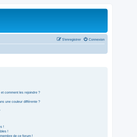
S’enregistrer
Connexion
s et comment les rejoindre ?
s une couleur différente ?
?
s !
bles !
n membre de ce forum !