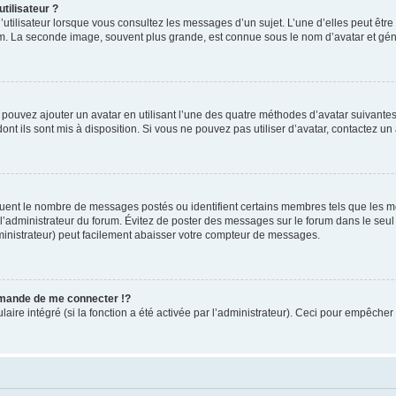
tilisateur ?
utilisateur lorsque vous consultez les messages d’un sujet. L’une d’elles peut êtr
rum. La seconde image, souvent plus grande, est connue sous le nom d’avatar et 
s pouvez ajouter un avatar en utilisant l’une des quatre méthodes d’avatar suivantes 
ont ils sont mis à disposition. Si vous ne pouvez pas utiliser d’avatar, contactez un
iquent le nombre de messages postés ou identifient certains membres tels que les 
ar l’administrateur du forum. Évitez de poster des messages sur le forum dans le seu
ministrateur) peut facilement abaisser votre compteur de messages.
mande de me connecter !?
re intégré (si la fonction a été activée par l’administrateur). Ceci pour empêcher l’u