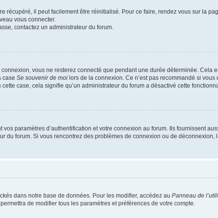
 récupéré, il peut facilement être réinitialisé. Pour ce faire, rendez vous sur la p
uveau vous connecter.
passe, contactez un administrateur du forum.
e connexion, vous ne resterez connecté que pendant une durée déterminée. Cela em
la case
Se souvenir de moi
lors de la connexion. Ce n’est pas recommandé si vous u
s cette case, cela signifie qu’un administrateur du forum a désactivé cette fonctionna
os paramètres d’authentification et votre connexion au forum. Ils fournissent aussi
teur du forum. Si vous rencontrez des problèmes de connexion ou de déconnexion, l
ockés dans notre base de données. Pour les modifier, accédez au
Panneau de l’util
 permettra de modifier tous les paramètres et préférences de votre compte.