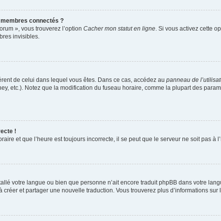
s membres connectés ?
forum », vous trouverez l’option
Cacher mon statut en ligne
. Si vous activez cette o
es invisibles.
ifférent de celui dans lequel vous êtes. Dans ce cas, accédez au
panneau de l’utilisa
ney, etc.). Notez que la modification du fuseau horaire, comme la plupart des para
ecte !
aire et que l’heure est toujours incorrecte, il se peut que le serveur ne soit pas à
installé votre langue ou bien que personne n’ait encore traduit phpBB dans votre l
s à créer et partager une nouvelle traduction. Vous trouverez plus d’informations sur l