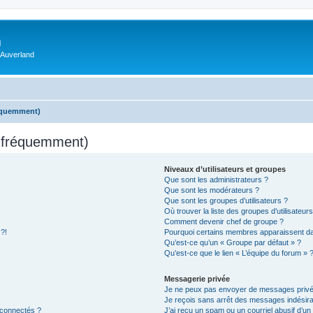
m
 Auverland
réquemment)
s fréquemment)
Niveaux d’utilisateurs et groupes
Que sont les administrateurs ?
Que sont les modérateurs ?
Que sont les groupes d’utilisateurs ?
Où trouver la liste des groupes d’utilisateur
Comment devenir chef de groupe ?
 ?!
Pourquoi certains membres apparaissent dan
Qu’est-ce qu’un « Groupe par défaut » ?
Qu’est-ce que le lien « L’équipe du forum » 
Messagerie privée
Je ne peux pas envoyer de messages privé
Je reçois sans arrêt des messages indésira
 connectés ?
J’ai reçu un spam ou un courriel abusif d’u