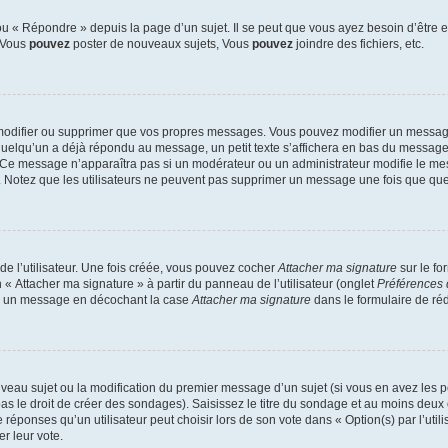
 « Répondre » depuis la page d’un sujet. Il se peut que vous ayez besoin d’être e
: Vous
pouvez
poster de nouveaux sujets, Vous
pouvez
joindre des fichiers, etc.
modifier ou supprimer que vos propres messages. Vous pouvez modifier un message
lqu’un a déjà répondu au message, un petit texte s’affichera en bas du message ind
n. Ce message n’apparaîtra pas si un modérateur ou un administrateur modifie le mes
ive. Notez que les utilisateurs ne peuvent pas supprimer un message une fois que qu
e l’utilisateur. Une fois créée, vous pouvez cocher
Attacher ma signature
sur le fo
 « Attacher ma signature » à partir du panneau de l’utilisateur (onglet
Préférences 
 à un message en décochant la case
Attacher ma signature
dans le formulaire de ré
ouveau sujet ou la modification du premier message d’un sujet (si vous en avez les p
 le droit de créer des sondages). Saisissez le titre du sondage et au moins deux o
onses qu’un utilisateur peut choisir lors de son vote dans « Option(s) par l’utilis
er leur vote.