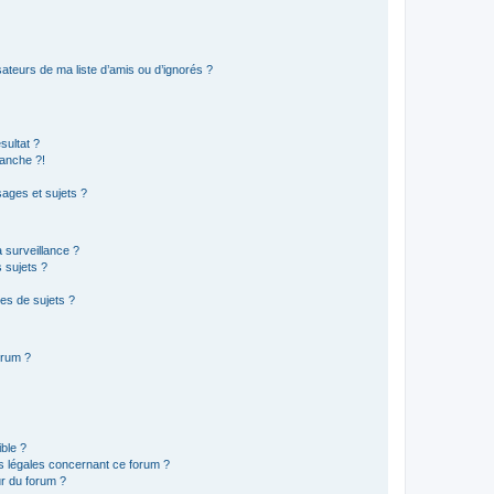
ateurs de ma liste d’amis ou d’ignorés ?
sultat ?
anche ?!
ages et sujets ?
a surveillance ?
 sujets ?
es de sujets ?
orum ?
ible ?
ns légales concernant ce forum ?
r du forum ?