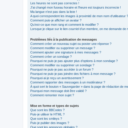
Les heures ne sont pas correctes !
J’ai changé mon fuseau horaire et l’heure est toujours incorrecte !
Ma langue n’est pas dans la liste !
A quoi correspondent les images à proximité de mon nom d’utilisateur 
Comment puis-je afficher un avatar ?
Qu’est-ce que mon rang et comment le modifier ?
Lorsque je clique sur le lien
courriel
d’un membre, on me demande de m
Problèmes liés à la publication de messages
Comment créer un nouveau sujet ou poster une réponse ?
Comment modifier ou supprimer un message ?
Comment ajouter une signature à mes messages ?
Comment créer un sondage ?
Pourquoi ne puis-je pas ajouter plus d’options à mon sondage ?
Comment modifier ou supprimer un sondage ?
Pourquoi ne puis-je pas accéder à un forum ?
Pourquoi ne puis-je pas joindre des fichiers à mon message ?
Pourquoi ai-je reçu un avertissement ?
Comment rapporter des messages à un modérateur ?
À quoi sert le bouton « Sauvegarder » dans la page de rédaction de 
Pourquoi mon message doit être validé ?
Comment remonter mon sujet ?
Mise en forme et types de sujets
Que sont les BBCodes ?
Puis-je utiliser le HTML ?
Que sont les smileys ?
Puis-je publier des images ?
Que sont les annonces globales ?