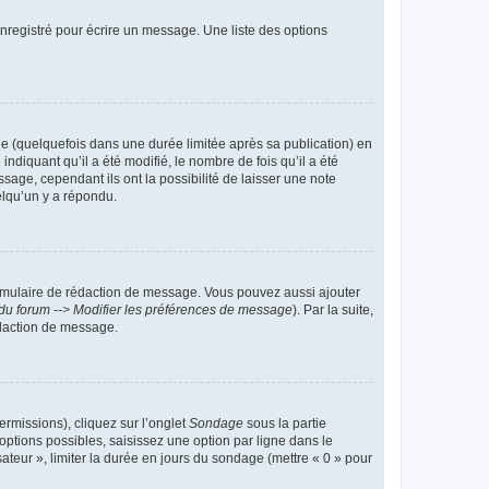
nregistré pour écrire un message. Une liste des options
 (quelquefois dans une durée limitée après sa publication) en
iquant qu’il a été modifié, le nombre de fois qu’il a été
sage, cependant ils ont la possibilité de laisser une note
elqu’un y a répondu.
rmulaire de rédaction de message. Vous pouvez aussi ajouter
du forum --> Modifier les préférences de message
). Par la suite,
daction de message.
ermissions), cliquez sur l’onglet
Sondage
sous la partie
ptions possibles, saisissez une option par ligne dans le
ateur », limiter la durée en jours du sondage (mettre « 0 » pour