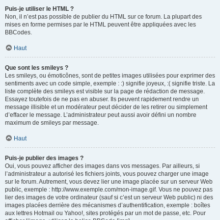
Puis-je utiliser le HTML ?
Non, il n’est pas possible de publier du HTML sur ce forum. La plupart des
mises en forme permises par le HTML peuvent être appliquées avec les
BBCodes.
Haut
Que sont les smileys ?
Les smileys, ou émoticônes, sont de petites images utilisées pour exprimer des
sentiments avec un code simple, exemple : :) signifie joyeux, :( signifie triste. La
liste complète des smileys est visible sur la page de rédaction de message.
Essayez toutefois de ne pas en abuser. Ils peuvent rapidement rendre un
message illisible et un modérateur peut décider de les retirer ou simplement
d’effacer le message. L’administrateur peut aussi avoir défini un nombre
maximum de smileys par message.
Haut
Puis-je publier des images ?
Oui, vous pouvez afficher des images dans vos messages. Par ailleurs, si
l’administrateur a autorisé les fichiers joints, vous pouvez charger une image
sur le forum. Autrement, vous devez lier une image placée sur un serveur Web
public, exemple : http://www.exemple.com/mon-image.gif. Vous ne pouvez pas
lier des images de votre ordinateur (sauf si c’est un serveur Web public) ni des
images placées derrière des mécanismes d’authentification, exemple : boîtes
aux lettres Hotmail ou Yahoo!, sites protégés par un mot de passe, etc. Pour