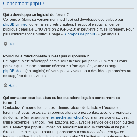
Concernant phpBB
Qui a développé ce logiciel de forum ?
Ce logiciel (dans sa version non modifiée) est développé et distribué par
phpBB Limited
, qui en a les droits d’auteur. Il est publié sous la licence
publique générale GNU version 2 (GPL-2.0) et peut être diffusé librement. Pour
plus d’informations, visitez la page «
À propos de phpBB
» (en anglais).
Haut
Pourquoi la fonctionnalité X n’est pas disponible ?
Ce logiciel a été développé et mis sous licence par phpBB Limited. Si vous
pensez qu’une fonctionnalité nécessite d’être ajoutée, visitez la page
phpBB Ideas
(en anglais) où vous pouvez voter pour des idées proposées ou
en suggérer de nouvelles.
Haut
Qui contacter pour les abus ou les questions légales concernant ce
forum ?
Contactez n’importe lequel des administrateurs de la liste « L’équipe du
forum ». Si vous restez sans réponse alors prenez contact avec le propriétaire
du domaine (en faisant une
recherche sur whois
) ou si un service gratuit est
utilisé (exemple : Yahoo!, Free, f2s.com, etc.), avec le service de gestion ou des
abus. Notez que phpBB Limited
n’a absolument aucun contrôle
et ne peut
être, en aucun cas, tenu pour responsable sur
comment
,
où
ou
par qui
ce