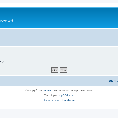
m
 Auverland
m ?
Nou
Développé par
phpBB
® Forum Software © phpBB Limited
Traduit par
phpBB-fr.com
Confidentialité
|
Conditions