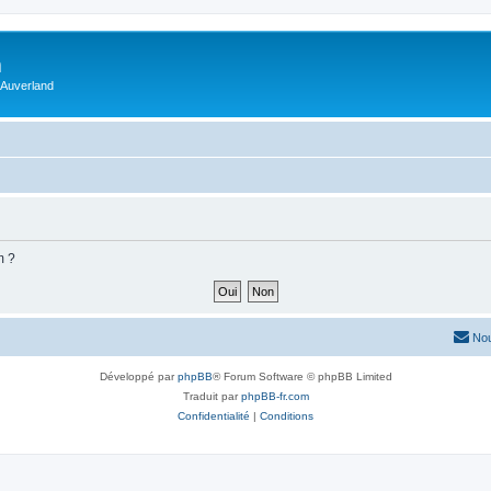
m
 Auverland
m ?
Nou
Développé par
phpBB
® Forum Software © phpBB Limited
Traduit par
phpBB-fr.com
Confidentialité
|
Conditions