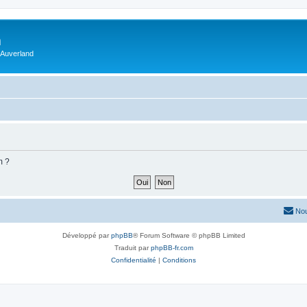
m
 Auverland
m ?
Nou
Développé par
phpBB
® Forum Software © phpBB Limited
Traduit par
phpBB-fr.com
Confidentialité
|
Conditions