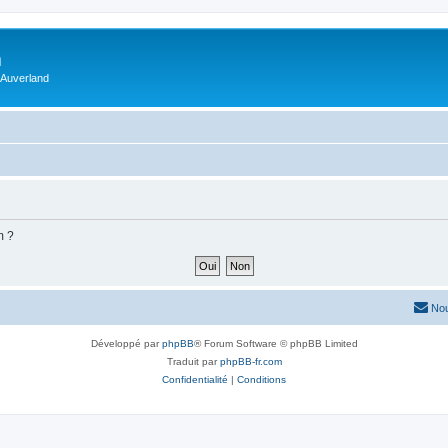
m
 Auverland
m ?
Nou
Développé par
phpBB
® Forum Software © phpBB Limited
Traduit par
phpBB-fr.com
Confidentialité
|
Conditions