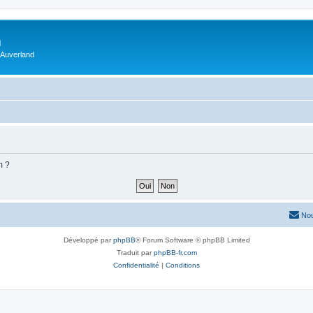
m
 Auverland
m ?
Nou
Développé par
phpBB
® Forum Software © phpBB Limited
Traduit par
phpBB-fr.com
Confidentialité
|
Conditions