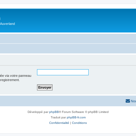
m
 Auverland
iée via votre panneau
enregistrement.
Nou
Développé par
phpBB
® Forum Software © phpBB Limited
Traduit par
phpBB-fr.com
Confidentialité
|
Conditions