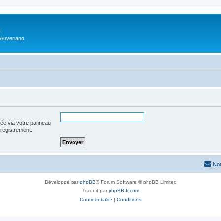
m
 Auverland
iée via votre panneau
enregistrement.
Nou
Développé par
phpBB
® Forum Software © phpBB Limited
Traduit par
phpBB-fr.com
Confidentialité
|
Conditions