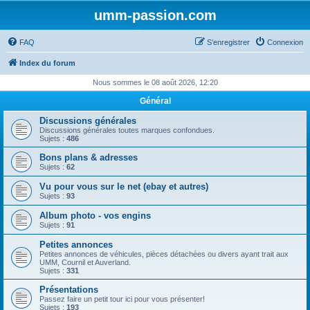
umm-passion.com
FAQ
S’enregistrer
Connexion
Index du forum
Nous sommes le 08 août 2026, 12:20
Général
Discussions générales
Discussions générales toutes marques confondues.
Sujets :
486
Bons plans & adresses
Sujets :
62
Vu pour vous sur le net (ebay et autres)
Sujets :
93
Album photo - vos engins
Sujets :
91
Petites annonces
Petites annonces de véhicules, pièces détachées ou divers ayant trait aux
UMM, Cournil et Auverland.
Sujets :
331
Présentations
Passez faire un petit tour ici pour vous présenter!
Sujets :
193