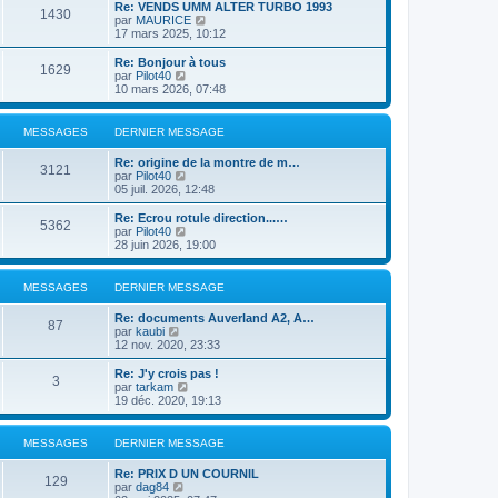
e
r
Re: VENDS UMM ALTER TURBO 1993
s
r
1430
r
l
V
par
MAURICE
a
m
n
e
o
17 mars 2025, 10:12
g
e
i
d
i
e
s
e
e
r
Re: Bonjour à tous
s
r
1629
r
l
V
par
Pilot40
a
m
n
e
o
10 mars 2026, 07:48
g
e
i
d
i
e
s
e
e
r
s
r
r
l
MESSAGES
DERNIER MESSAGE
a
m
n
e
g
e
i
d
e
Re: origine de la montre de m…
s
e
e
3121
V
par
Pilot40
s
r
r
o
05 juil. 2026, 12:48
a
m
n
i
g
e
i
r
e
Re: Ecrou rotule direction...…
s
e
5362
l
V
par
Pilot40
s
r
e
o
28 juin 2026, 19:00
a
m
d
i
g
e
e
r
e
s
r
l
MESSAGES
DERNIER MESSAGE
s
n
e
a
i
d
g
Re: documents Auverland A2, A…
e
e
87
e
V
par
kaubi
r
r
o
12 nov. 2020, 23:33
m
n
i
e
i
r
Re: J'y crois pas !
s
e
3
l
V
par
tarkam
s
r
e
o
19 déc. 2020, 19:13
a
m
d
i
g
e
e
r
e
s
r
l
MESSAGES
DERNIER MESSAGE
s
n
e
a
i
d
g
Re: PRIX D UN COURNIL
e
e
129
e
V
par
dag84
r
r