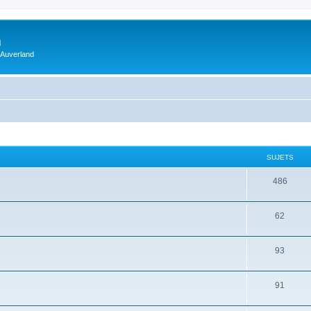
m
 Auverland
SUJETS
486
62
93
91