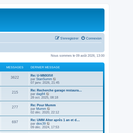
S’enregistrer
Connexion
Nous sommes le 09 août 2026, 13:00
MESSAGES
DERNIER MESSAGE
Re: U-MMXXVI
3622
V
par
StanSumm
o
07 janv. 2026, 21:45
i
r
Re: Recherche garage restaura…
215
l
V
par
dag84
e
o
28 oct. 2025, 08:18
d
i
e
r
Re: Pour Mumm
277
r
l
V
par
Mumm
n
e
o
02 déc. 2020, 22:12
i
d
i
e
e
r
Re: UMM Alter après 1 an et d…
r
697
r
l
V
par
dios39
m
n
e
o
09 déc. 2024, 17:53
e
i
d
i
s
e