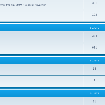
331
yant trait aux UMM, Cournil et Auverland.
193
SUJETS
384
631
SUJETS
14
1
SUJETS
31