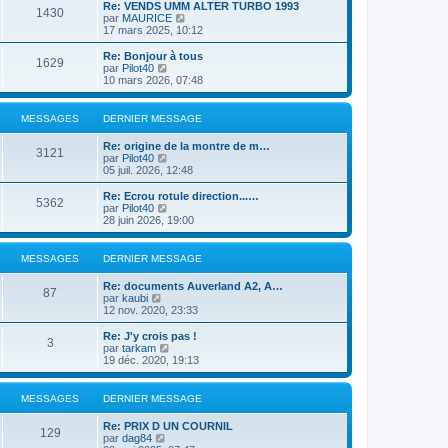
e
r
Re: VENDS UMM ALTER TURBO 1993
s
r
1430
r
l
V
par
MAURICE
a
m
n
e
o
17 mars 2025, 10:12
g
e
i
d
i
e
s
e
e
r
Re: Bonjour à tous
s
r
1629
r
l
V
par
Pilot40
a
m
n
e
o
10 mars 2026, 07:48
g
e
i
d
i
e
s
e
e
r
s
r
r
l
MESSAGES
DERNIER MESSAGE
a
m
n
e
g
e
i
d
e
Re: origine de la montre de m…
s
e
e
3121
V
par
Pilot40
s
r
r
o
05 juil. 2026, 12:48
a
m
n
i
g
e
i
r
e
Re: Ecrou rotule direction...…
s
e
5362
l
V
par
Pilot40
s
r
e
o
28 juin 2026, 19:00
a
m
d
i
g
e
e
r
e
s
r
l
MESSAGES
DERNIER MESSAGE
s
n
e
a
i
d
g
Re: documents Auverland A2, A…
e
e
87
e
V
par
kaubi
r
r
o
12 nov. 2020, 23:33
m
n
i
e
i
r
Re: J'y crois pas !
s
e
3
l
V
par
tarkam
s
r
e
o
19 déc. 2020, 19:13
a
m
d
i
g
e
e
r
e
s
r
l
MESSAGES
DERNIER MESSAGE
s
n
e
a
i
d
g
Re: PRIX D UN COURNIL
e
e
129
e
V
par
dag84
r
r