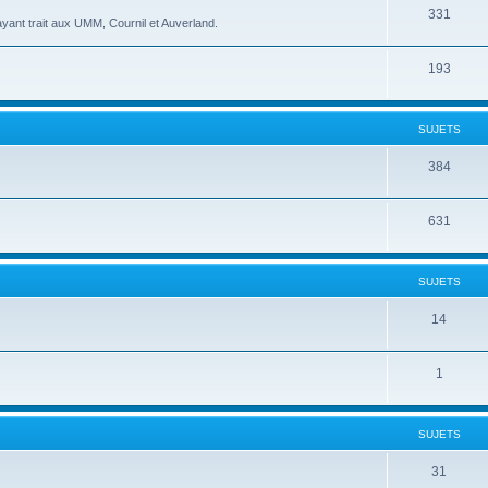
331
yant trait aux UMM, Cournil et Auverland.
193
SUJETS
384
631
SUJETS
14
1
SUJETS
31