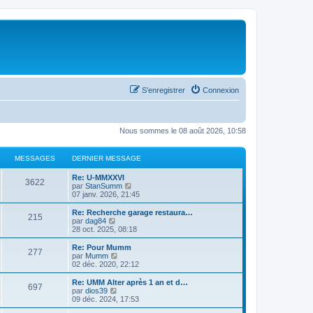
S’enregistrer
Connexion
Nous sommes le 08 août 2026, 10:58
MESSAGES
DERNIER MESSAGE
Re: U-MMXXVI
3622
V
par
StanSumm
o
07 janv. 2026, 21:45
i
r
Re: Recherche garage restaura…
215
l
V
par
dag84
e
o
28 oct. 2025, 08:18
d
i
e
r
Re: Pour Mumm
277
r
l
V
par
Mumm
n
e
o
02 déc. 2020, 22:12
i
d
i
e
e
r
Re: UMM Alter après 1 an et d…
r
697
r
l
V
par
dios39
m
n
e
o
09 déc. 2024, 17:53
e
i
d
i
s
e