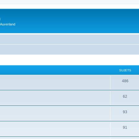
m
 Auverland
SUJETS
486
62
93
91