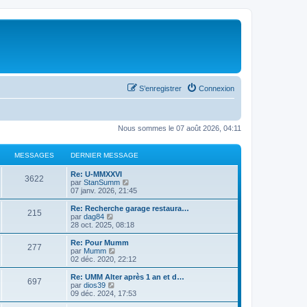
S’enregistrer
Connexion
Nous sommes le 07 août 2026, 04:11
MESSAGES
DERNIER MESSAGE
Re: U-MMXXVI
3622
V
par
StanSumm
o
07 janv. 2026, 21:45
i
r
Re: Recherche garage restaura…
215
l
V
par
dag84
e
o
28 oct. 2025, 08:18
d
i
e
r
Re: Pour Mumm
277
r
l
V
par
Mumm
n
e
o
02 déc. 2020, 22:12
i
d
i
e
e
r
Re: UMM Alter après 1 an et d…
r
697
r
l
V
par
dios39
m
n
e
o
09 déc. 2024, 17:53
e
i
d
i
s
e