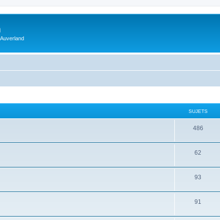
m
 Auverland
SUJETS
486
62
93
91