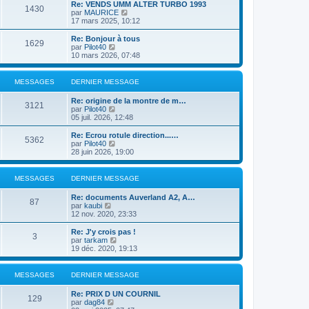
e
r
Re: VENDS UMM ALTER TURBO 1993
s
r
1430
r
l
V
par
MAURICE
a
m
n
e
o
17 mars 2025, 10:12
g
e
i
d
i
e
s
e
e
r
Re: Bonjour à tous
s
r
1629
r
l
V
par
Pilot40
a
m
n
e
o
10 mars 2026, 07:48
g
e
i
d
i
e
s
e
e
r
s
r
r
l
MESSAGES
DERNIER MESSAGE
a
m
n
e
g
e
i
d
e
Re: origine de la montre de m…
s
e
e
3121
V
par
Pilot40
s
r
r
o
05 juil. 2026, 12:48
a
m
n
i
g
e
i
r
e
Re: Ecrou rotule direction...…
s
e
5362
l
V
par
Pilot40
s
r
e
o
28 juin 2026, 19:00
a
m
d
i
g
e
e
r
e
s
r
l
MESSAGES
DERNIER MESSAGE
s
n
e
a
i
d
g
Re: documents Auverland A2, A…
e
e
87
e
V
par
kaubi
r
r
o
12 nov. 2020, 23:33
m
n
i
e
i
r
Re: J'y crois pas !
s
e
3
l
V
par
tarkam
s
r
e
o
19 déc. 2020, 19:13
a
m
d
i
g
e
e
r
e
s
r
l
MESSAGES
DERNIER MESSAGE
s
n
e
a
i
d
g
Re: PRIX D UN COURNIL
e
e
129
e
V
par
dag84
r
r