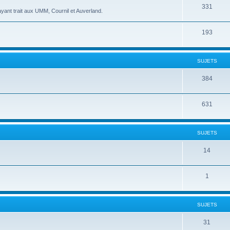
331
yant trait aux UMM, Cournil et Auverland.
193
SUJETS
384
631
SUJETS
14
1
SUJETS
31