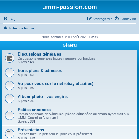
umm-passion.com
FAQ
S’enregistrer
Connexion
Index du forum
Nous sommes le 09 août 2026, 08:38
Général
Discussions générales
Discussions générales toutes marques confondues.
Sujets :
486
Bons plans & adresses
Sujets :
62
Vu pour vous sur le net (ebay et autres)
Sujets :
93
Album photo - vos engins
Sujets :
91
Petites annonces
Petites annonces de véhicules, pièces détachées ou divers ayant trait aux
UMM, Cournil et Auverland.
Sujets :
331
Présentations
Passez faire un petit tour ici pour vous présenter!
Sujets :
193