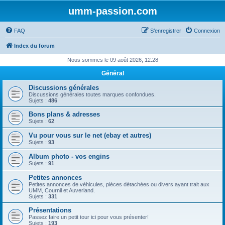
umm-passion.com
FAQ
S’enregistrer
Connexion
Index du forum
Nous sommes le 09 août 2026, 12:28
Général
Discussions générales
Discussions générales toutes marques confondues.
Sujets :
486
Bons plans & adresses
Sujets :
62
Vu pour vous sur le net (ebay et autres)
Sujets :
93
Album photo - vos engins
Sujets :
91
Petites annonces
Petites annonces de véhicules, pièces détachées ou divers ayant trait aux
UMM, Cournil et Auverland.
Sujets :
331
Présentations
Passez faire un petit tour ici pour vous présenter!
Sujets :
193