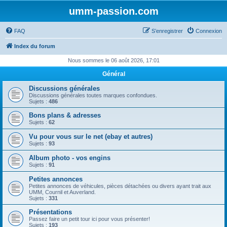
umm-passion.com
FAQ
S’enregistrer
Connexion
Index du forum
Nous sommes le 06 août 2026, 17:01
Général
Discussions générales
Discussions générales toutes marques confondues.
Sujets :
486
Bons plans & adresses
Sujets :
62
Vu pour vous sur le net (ebay et autres)
Sujets :
93
Album photo - vos engins
Sujets :
91
Petites annonces
Petites annonces de véhicules, pièces détachées ou divers ayant trait aux
UMM, Cournil et Auverland.
Sujets :
331
Présentations
Passez faire un petit tour ici pour vous présenter!
Sujets :
193