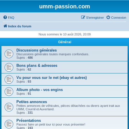
umm-passion.com
FAQ
S’enregistrer
Connexion
Index du forum
Nous sommes le 10 août 2026, 20:09
Général
Discussions générales
Discussions générales toutes marques confondues.
Sujets :
486
Bons plans & adresses
Sujets :
62
Vu pour vous sur le net (ebay et autres)
Sujets :
93
Album photo - vos engins
Sujets :
91
Petites annonces
Petites annonces de véhicules, pièces détachées ou divers ayant trait aux
UMM, Cournil et Auverland.
Sujets :
331
Présentations
Passez faire un petit tour ici pour vous présenter!
Sujets :
193