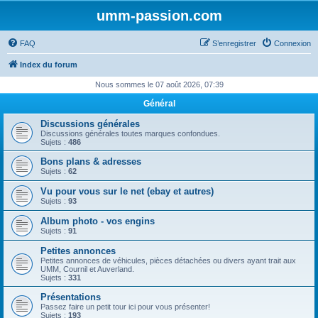
umm-passion.com
FAQ
S’enregistrer
Connexion
Index du forum
Nous sommes le 07 août 2026, 07:39
Général
Discussions générales
Discussions générales toutes marques confondues.
Sujets :
486
Bons plans & adresses
Sujets :
62
Vu pour vous sur le net (ebay et autres)
Sujets :
93
Album photo - vos engins
Sujets :
91
Petites annonces
Petites annonces de véhicules, pièces détachées ou divers ayant trait aux
UMM, Cournil et Auverland.
Sujets :
331
Présentations
Passez faire un petit tour ici pour vous présenter!
Sujets :
193