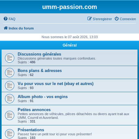
umm-passion.com
FAQ
S’enregistrer
Connexion
Index du forum
Nous sommes le 07 août 2026, 13:03
Général
Discussions générales
Discussions générales toutes marques confondues.
Sujets :
486
Bons plans & adresses
Sujets :
62
Vu pour vous sur le net (ebay et autres)
Sujets :
93
Album photo - vos engins
Sujets :
91
Petites annonces
Petites annonces de véhicules, pièces détachées ou divers ayant trait aux
UMM, Cournil et Auverland.
Sujets :
331
Présentations
Passez faire un petit tour ici pour vous présenter!
Sujets :
193