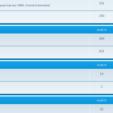
331
yant trait aux UMM, Cournil et Auverland.
193
SUJETS
384
631
SUJETS
14
1
SUJETS
31