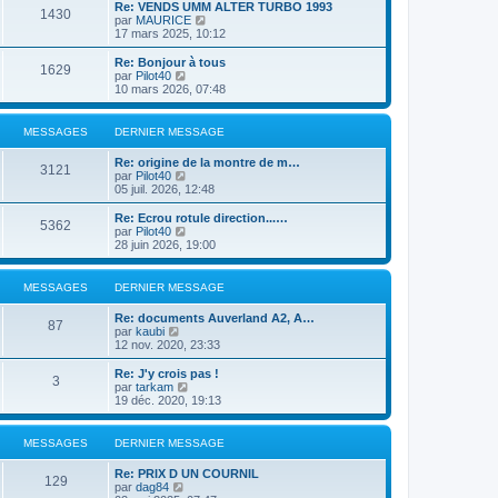
e
r
Re: VENDS UMM ALTER TURBO 1993
s
r
1430
r
l
V
par
MAURICE
a
m
n
e
o
17 mars 2025, 10:12
g
e
i
d
i
e
s
e
e
r
Re: Bonjour à tous
s
r
1629
r
l
V
par
Pilot40
a
m
n
e
o
10 mars 2026, 07:48
g
e
i
d
i
e
s
e
e
r
s
r
r
l
MESSAGES
DERNIER MESSAGE
a
m
n
e
g
e
i
d
e
Re: origine de la montre de m…
s
e
e
3121
V
par
Pilot40
s
r
r
o
05 juil. 2026, 12:48
a
m
n
i
g
e
i
r
e
Re: Ecrou rotule direction...…
s
e
5362
l
V
par
Pilot40
s
r
e
o
28 juin 2026, 19:00
a
m
d
i
g
e
e
r
e
s
r
l
MESSAGES
DERNIER MESSAGE
s
n
e
a
i
d
g
Re: documents Auverland A2, A…
e
e
87
e
V
par
kaubi
r
r
o
12 nov. 2020, 23:33
m
n
i
e
i
r
Re: J'y crois pas !
s
e
3
l
V
par
tarkam
s
r
e
o
19 déc. 2020, 19:13
a
m
d
i
g
e
e
r
e
s
r
l
MESSAGES
DERNIER MESSAGE
s
n
e
a
i
d
g
Re: PRIX D UN COURNIL
e
e
129
e
V
par
dag84
r
r