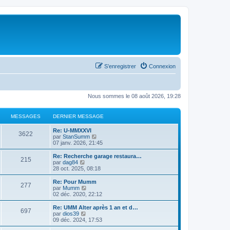
S’enregistrer
Connexion
Nous sommes le 08 août 2026, 19:28
MESSAGES
DERNIER MESSAGE
Re: U-MMXXVI
3622
V
par
StanSumm
o
07 janv. 2026, 21:45
i
r
Re: Recherche garage restaura…
215
l
V
par
dag84
e
o
28 oct. 2025, 08:18
d
i
e
r
Re: Pour Mumm
277
r
l
V
par
Mumm
n
e
o
02 déc. 2020, 22:12
i
d
i
e
e
r
Re: UMM Alter après 1 an et d…
r
697
r
l
V
par
dios39
m
n
e
o
09 déc. 2024, 17:53
e
i
d
i
s
e