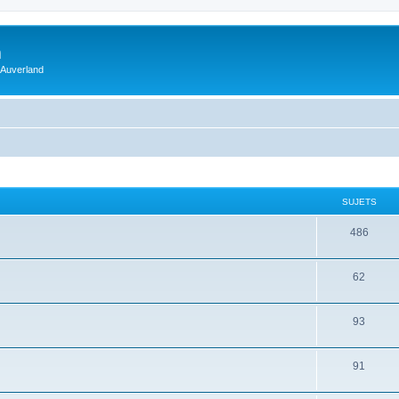
m
 Auverland
SUJETS
486
62
93
91