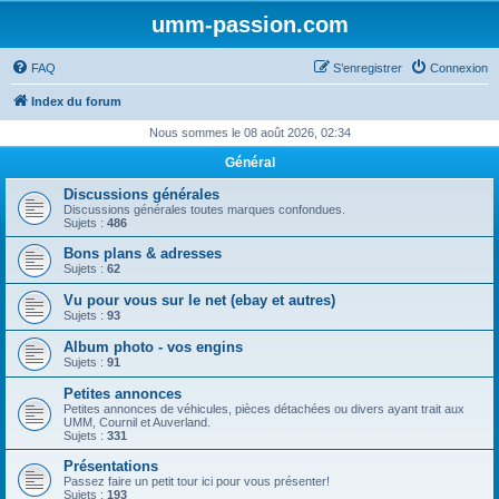
umm-passion.com
FAQ
S’enregistrer
Connexion
Index du forum
Nous sommes le 08 août 2026, 02:34
Général
Discussions générales
Discussions générales toutes marques confondues.
Sujets :
486
Bons plans & adresses
Sujets :
62
Vu pour vous sur le net (ebay et autres)
Sujets :
93
Album photo - vos engins
Sujets :
91
Petites annonces
Petites annonces de véhicules, pièces détachées ou divers ayant trait aux
UMM, Cournil et Auverland.
Sujets :
331
Présentations
Passez faire un petit tour ici pour vous présenter!
Sujets :
193