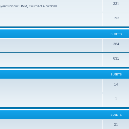
331
yant trait aux UMM, Cournil et Auverland.
193
SUJETS
384
631
SUJETS
14
1
SUJETS
31