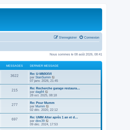
S’enregistrer
Connexion
Nous sommes le 08 août 2026, 08:41
MESSAGES
DERNIER MESSAGE
Re: U-MMXXVI
3622
V
par
StanSumm
o
07 janv. 2026, 21:45
i
r
Re: Recherche garage restaura…
215
l
V
par
dag84
e
o
28 oct. 2025, 08:18
d
i
e
r
Re: Pour Mumm
277
r
l
V
par
Mumm
n
e
o
02 déc. 2020, 22:12
i
d
i
e
e
r
Re: UMM Alter après 1 an et d…
r
697
r
l
V
par
dios39
m
n
e
o
09 déc. 2024, 17:53
e
i
d
i
s
e