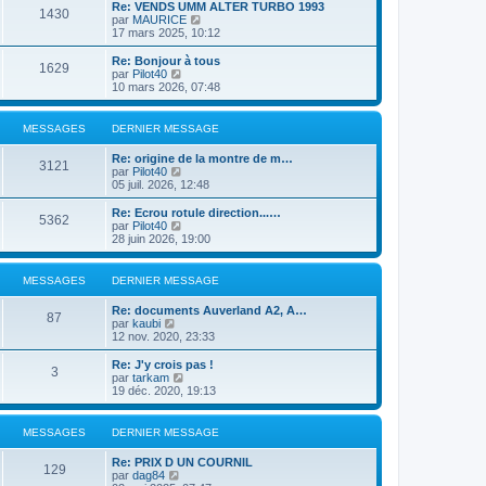
e
r
Re: VENDS UMM ALTER TURBO 1993
s
r
1430
r
l
V
par
MAURICE
a
m
n
e
o
17 mars 2025, 10:12
g
e
i
d
i
e
s
e
e
r
Re: Bonjour à tous
s
r
1629
r
l
V
par
Pilot40
a
m
n
e
o
10 mars 2026, 07:48
g
e
i
d
i
e
s
e
e
r
s
r
r
l
MESSAGES
DERNIER MESSAGE
a
m
n
e
g
e
i
d
e
Re: origine de la montre de m…
s
e
e
3121
V
par
Pilot40
s
r
r
o
05 juil. 2026, 12:48
a
m
n
i
g
e
i
r
e
Re: Ecrou rotule direction...…
s
e
5362
l
V
par
Pilot40
s
r
e
o
28 juin 2026, 19:00
a
m
d
i
g
e
e
r
e
s
r
l
MESSAGES
DERNIER MESSAGE
s
n
e
a
i
d
g
Re: documents Auverland A2, A…
e
e
87
e
V
par
kaubi
r
r
o
12 nov. 2020, 23:33
m
n
i
e
i
r
Re: J'y crois pas !
s
e
3
l
V
par
tarkam
s
r
e
o
19 déc. 2020, 19:13
a
m
d
i
g
e
e
r
e
s
r
l
MESSAGES
DERNIER MESSAGE
s
n
e
a
i
d
g
Re: PRIX D UN COURNIL
e
e
129
e
V
par
dag84
r
r