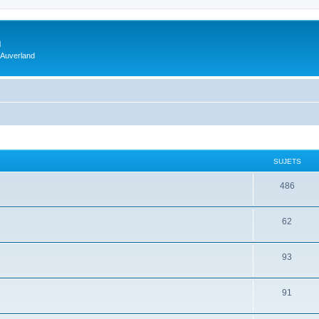
m
 Auverland
SUJETS
486
62
93
91