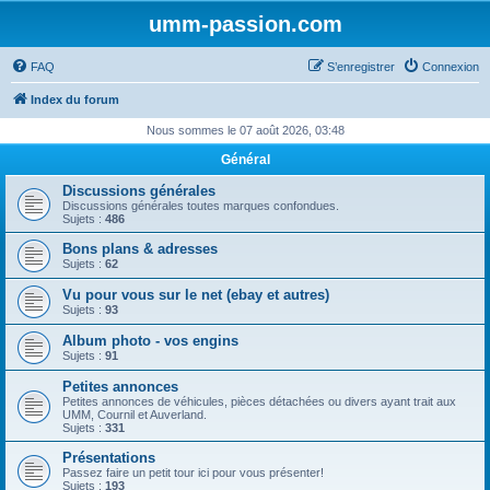
umm-passion.com
FAQ
S’enregistrer
Connexion
Index du forum
Nous sommes le 07 août 2026, 03:48
Général
Discussions générales
Discussions générales toutes marques confondues.
Sujets :
486
Bons plans & adresses
Sujets :
62
Vu pour vous sur le net (ebay et autres)
Sujets :
93
Album photo - vos engins
Sujets :
91
Petites annonces
Petites annonces de véhicules, pièces détachées ou divers ayant trait aux
UMM, Cournil et Auverland.
Sujets :
331
Présentations
Passez faire un petit tour ici pour vous présenter!
Sujets :
193