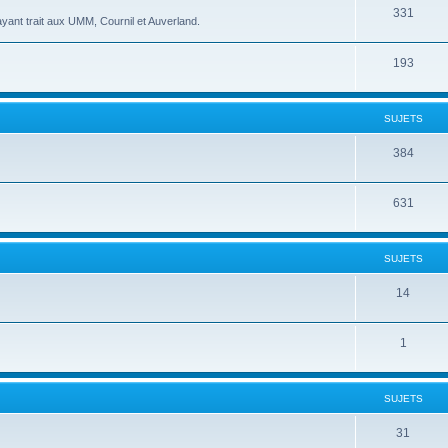
331
yant trait aux UMM, Cournil et Auverland.
193
SUJETS
384
631
SUJETS
14
1
SUJETS
31