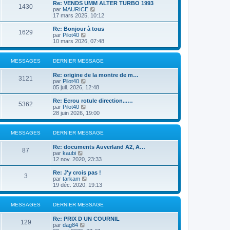
e
r
Re: VENDS UMM ALTER TURBO 1993
s
r
1430
r
l
V
par
MAURICE
a
m
n
e
o
17 mars 2025, 10:12
g
e
i
d
i
e
s
e
e
r
Re: Bonjour à tous
s
r
1629
r
l
V
par
Pilot40
a
m
n
e
o
10 mars 2026, 07:48
g
e
i
d
i
e
s
e
e
r
s
r
r
l
MESSAGES
DERNIER MESSAGE
a
m
n
e
g
e
i
d
e
Re: origine de la montre de m…
s
e
e
3121
V
par
Pilot40
s
r
r
o
05 juil. 2026, 12:48
a
m
n
i
g
e
i
r
e
Re: Ecrou rotule direction...…
s
e
5362
l
V
par
Pilot40
s
r
e
o
28 juin 2026, 19:00
a
m
d
i
g
e
e
r
e
s
r
l
MESSAGES
DERNIER MESSAGE
s
n
e
a
i
d
g
Re: documents Auverland A2, A…
e
e
87
e
V
par
kaubi
r
r
o
12 nov. 2020, 23:33
m
n
i
e
i
r
Re: J'y crois pas !
s
e
3
l
V
par
tarkam
s
r
e
o
19 déc. 2020, 19:13
a
m
d
i
g
e
e
r
e
s
r
l
MESSAGES
DERNIER MESSAGE
s
n
e
a
i
d
g
Re: PRIX D UN COURNIL
e
e
129
e
V
par
dag84
r
r