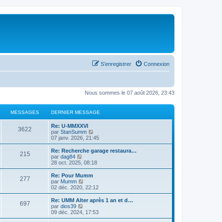
S’enregistrer
Connexion
Nous sommes le 07 août 2026, 23:43
MESSAGES
DERNIER MESSAGE
Re: U-MMXXVI
3622
V
par
StanSumm
o
07 janv. 2026, 21:45
i
r
Re: Recherche garage restaura…
215
l
V
par
dag84
e
o
28 oct. 2025, 08:18
d
i
e
r
Re: Pour Mumm
277
r
l
V
par
Mumm
n
e
o
02 déc. 2020, 22:12
i
d
i
e
e
r
Re: UMM Alter après 1 an et d…
r
697
r
l
V
par
dios39
m
n
e
o
09 déc. 2024, 17:53
e
i
d
i
s
e