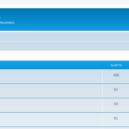
m
 Auverland
SUJETS
486
62
93
91